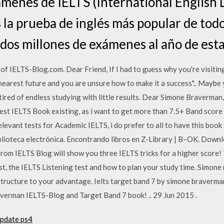
xámenes de IELTS (International Englis
s la prueba de inglés más popular de tod
dos millones de exámenes al año de esta
IELTS-Blog.com. Dear Friend, If I had to guess why you're visiting 
 nearest future and you are unsure how to make it a success".. Mayb
tired of endless studying with little results. Dear Simone Braverman, 
west IELTS Book existing, as i want to get more than 7.5+ Band score , 
levant tests for Academic IELTS, i do prefer to all to have this boo
iblioteca electrónica. Encontrando libros en Z-Library | B–OK. Down
m IELTS Blog will show you three IELTS tricks for a higher score! 
t, the IELTS Listening test and how to plan your study time. Simone
tructure to your advantage. Ielts target band 7 by simone braverman
raverman IELTS-Blog and Target Band 7 book! .. 29 Jun 2015 .
update ps4