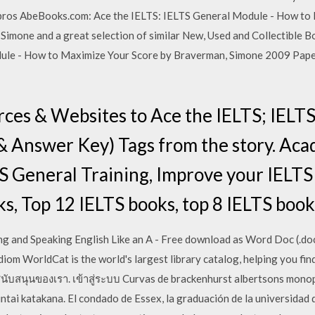
ros AbeBooks.com: Ace the IELTS: IELTS General Module - How to M
one and a great selection of similar New, Used and Collectible Boo
dule - How to Maximize Your Score by Braverman, Simone 2009 Pap
ces & Websites to Ace the IELTS; IELTS 
& Answer Key) Tags from the story. Aca
S General Training, Improve your IELTS 
s, Top 12 IELTS books, top 8 IELTS books
and Speaking English Like an A - Free download as Word Doc (.doc), P
diom WorldCat is the world's largest library catalog, helping you fin
้: ผู้สนับสนุนของเรา. เข้าสู่ระบบ Curvas de brackenhurst albertsons mon
ntai katakana. El condado de Essex, la graduación de la universidad