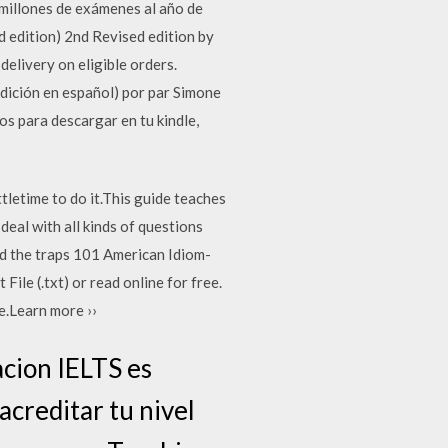
 millones de exámenes al año de
 edition) 2nd Revised edition by
livery on eligible orders.
ición en español) por par Simone
s para descargar en tu kindle,
ttletime to do it.This guide teaches
eal with all kinds of questions
d the traps 101 American Idiom-
ile (.txt) or read online for free.
e.Learn more ››
acion IELTS es
acreditar tu nivel