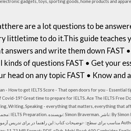
, electronic gadgets, toys, sporting goods, home products and appare
hatthere are a lot questions to be answere
ry littletime to do it.This guide teach
ght answers and write them down FAST •
all kinds of questions FAST • Get your e
our head on any topic FAST • Know and a
 - How to get IELTS Score - That open doors for you - Essential ti
f Covid-19? Great time to prepare for IELTS. Ace The IELTS Free D
ading, Writing, Speaking - everything that matters, everything that af
مناسب برای سطح: -توضیحات کتاب: این راهنما در برای Author: Simone Braverman Editor:
e: 11,73 MB Format: PDF, ePub, Mobi Read: 600 Cambridge English 