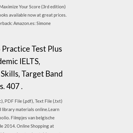
aximize Your Score (3rd edition)
ks available now at great prices.
erback: Amazon.es: Simone
Practice Test Plus
demic IELTS,
Skills, Target Band
. 407 .
DF File (.pdf), Text File (.txt)
d library materials online.Learn
opolio. Filmpjes van belgische
 de 2014. Online Shopping at