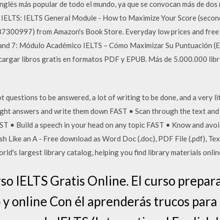
 inglés más popular de todo el mundo, ya que se convocan más de dos
e IELTS: IELTS General Module - How to Maximize Your Score (second
300997) from Amazon's Book Store. Everyday low prices and free de
nd 7: Módulo Académico IELTS – Cómo Maximizar Su Puntuación (Ed
argar libros gratis en formatos PDF y EPUB. Más de 5.000.000 libro
lot questions to be answered, a lot of writing to be done, and a very li
ght answers and write them down FAST • Scan through the text and d
ST • Build a speech in your head on any topic FAST • Know and avoi
Like an A - Free download as Word Doc (.doc), PDF File (.pdf), Text F
ld's largest library catalog, helping you find library materials onlin
so IELTS Gratis Online. El curso prepar
y online Con él aprenderás trucos para 