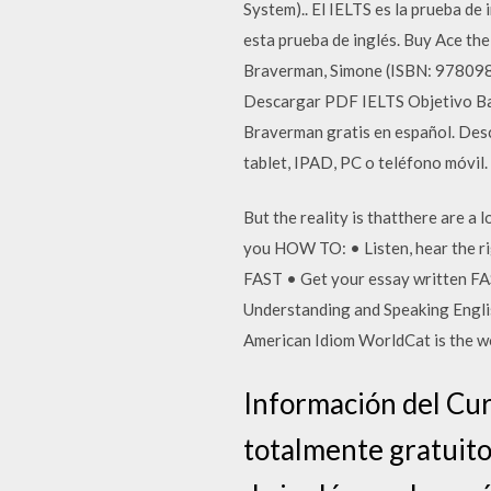
System).. El IELTS es la prueba de
esta prueba de inglés. Buy Ace th
Braverman, Simone (ISBN: 9780987
Descargar PDF IELTS Objetivo Ba
Braverman gratis en español. Desc
tablet, IPAD, PC o teléfono móvil.
But the reality is thatthere are a 
you HOW TO: • Listen, hear the ri
FAST • Get your essay written FA
Understanding and Speaking English 
American Idiom WorldCat is the wor
Información del Cur
totalmente gratuito 