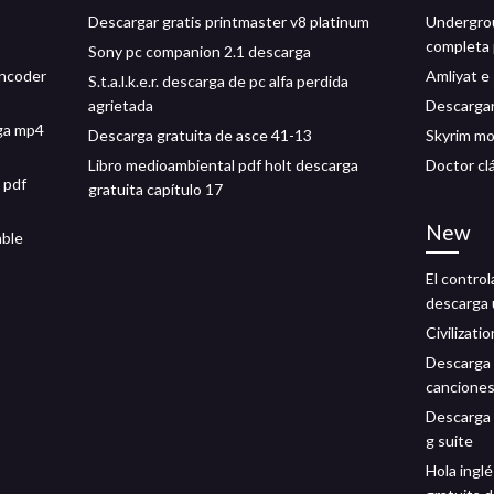
Descargar gratis printmaster v8 platinum
Undergrou
completa
Sony pc companion 2.1 descarga
encoder
Amliyat e
S.t.a.l.k.e.r. descarga de pc alfa perdida
agrietada
Descargar
rga mp4
Descarga gratuita de asce 41-13
Skyrim mo
Libro medioambiental pdf holt descarga
Doctor cl
 pdf
gratuita capítulo 17
New
able
El contro
descarga 
Civilizati
Descarga g
cancione
Descarga d
g suite
Hola ingl