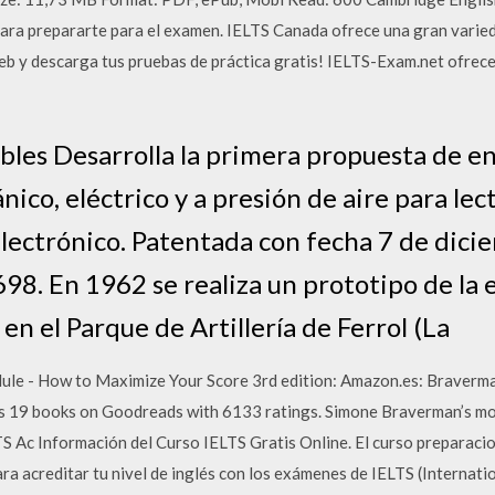
 para prepararte para el examen. IELTS Canada ofrece una gran varied
web y descarga tus pruebas de práctica gratis! IELTS-Exam.net ofre
bles Desarrolla la primera propuesta de e
co, eléctrico y a presión de aire para lect
 electrónico. Patentada con fecha 7 de dic
98. En 1962 se realiza un prototipo de la 
en el Parque de Artillería de Ferrol (La
ule - How to Maximize Your Score 3rd edition: Amazon.es: Braverma
 19 books on Goodreads with 6133 ratings. Simone Braverman’s mos
 Ac Información del Curso IELTS Gratis Online. El curso preparacio
ara acreditar tu nivel de inglés con los exámenes de IELTS (Internat