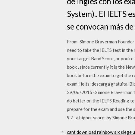
de inglés con los e
System).. El IELTS e
se convocan más de 
From: Simone Braverman Founder of 
need to take the IELTS test in the
your target Band Score, or you're 
book , since currently it is the Ne
book before the exam to get the re
exam ! ielts: descarga gratuita. B
29/06/2015 · Simone Braverman fro
do better on the IELTS Reading tes
prepare for the exam and use the s
9.7 . a higher score! by Simone B
cant download rainbow six siege 