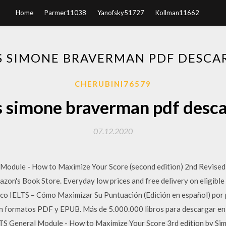
Home
Parmer11038
Yanofsky51727
Kollman11662
TS SIMONE BRAVERMAN PDF DESCA
CHERUBINI76579
ts simone braverman pdf desca
07.12.2020
 Module - How to Maximize Your Score (second edition) 2nd Revised
n's Book Store. Everyday low prices and free delivery on eligibl
o IELTS – Cómo Maximizar Su Puntuación (Edición en español) por 
en formatos PDF y EPUB. Más de 5.000.000 libros para descargar en t
ELTS General Module - How to Maximize Your Score 3rd edition by 