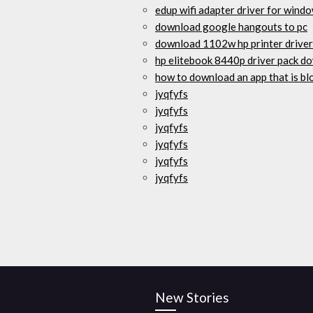
edup wifi adapter driver for win
download google hangouts to pc
download 1102w hp printer driver
hp elitebook 8440p driver pack d
how to download an app that is bl
jyqfyfs
jyqfyfs
jyqfyfs
jyqfyfs
jyqfyfs
jyqfyfs
New Stories