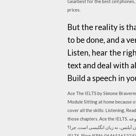
Gearbest for the best cell phones
prices.
But the reality is t
to be done, and a ve
Listen, hear the ri
text and deal with 
Build a speech in y
Ace The IELTS by Simone Braverman
Module Sitting at home because o
cover all the skills: Listening, Re
those chapters. Ace the IELTS. مجموعه: IELTS Preparation. نویسنده: Simon Braverman. ناشر: By Simon Braverman. تاریخ انتشار: 2005.
 تدریس آزمون آیلتس، نه زبان انگلیسی است. چرا؟
IELTS-Blog ISBN: 0646516132 Siz