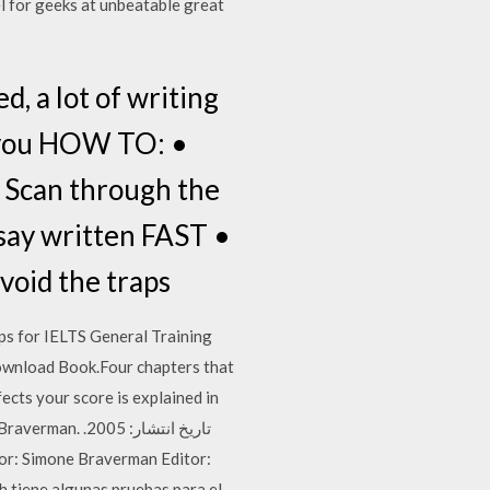
l for geeks at unbeatable great
d, a lot of writing
es you HOW TO: •
 Scan through the
ssay written FAST •
void the traps
ps for IELTS General Training
ownload Book.Four chapters that
fects your score is explained in
tiene algunas pruebas para el