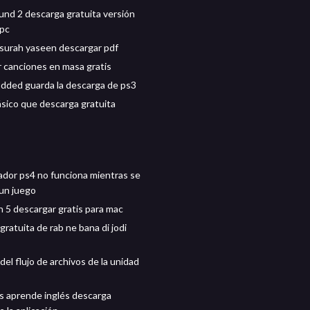
nd 2 descarga gratuita versión
 pc
 surah yaseen descargar pdf
 canciones en masa gratis
dded guarda la descarga de ps3
ásico que descarga gratuita
lador ps4 no funciona mientras se
un juego
on 5 descargar gratis para mac
ratuita de rab ne bana di jodi
s
el flujo de archivos de la unidad
és aprende inglés descarga