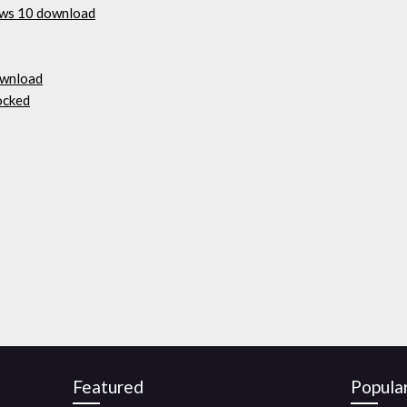
dows 10 download
ownload
ocked
Featured
Popula