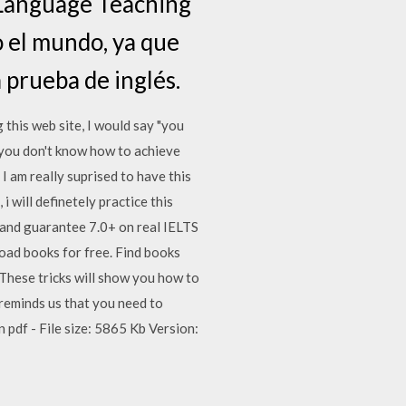
h Language Teaching
o el mundo, ya que
 prueba de inglés.
this web site, I would say "you
e you don't know how to achieve
I am really suprised to have this
i will definetely practice this
k and guarantee 7.0+ on real IELTS
load books for free. Find books
These tricks will show you how to
 reminds us that you need to
 pdf - File size: 5865 Kb Version: