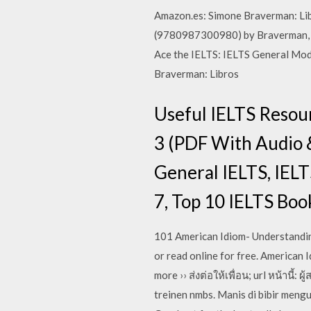
Amazon.es: Simone Braverman: Lib
(9780987300980) by Braverman, Sim
Ace the IELTS: IELTS General Mo
Braverman: Libros
Useful IELTS Resour
3 (PDF With Audio 
General IELTS, IELT
7, Top 10 IELTS Book
101 American Idiom- Understanding 
or read online for free. American I
more ›› ส่งต่อให้เพื่อน; url หน้านี
treinen nmbs. Manis di bibir mengu