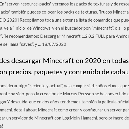
 En "server-resource-packs" veremos los packs de texturas y de res
packs" también puedes colocar los packs de texturas. Trucos Minecra
 2020] Recopilamos toda una extensa lista de comandos que puedes
ve a “Inicio” de Windows, y en el buscador pon “.minecraft“, o si lo p
“. Te recomendamos: Descargar Minecraft 1.2.0.2 FULL para Android
que se llama “saves“, y … 18/07/2020
des descargar Minecraft en 2020 en todas
son precios, paquetes y contenido de cada 
nsiderar algo "reciente y actual", va a cumplir siete años el mes que
ente ha sido, pero la creación de Marcus Persson se ha convertido 
ugar.Y descuida, que en dos años tendremos también la película ofici
hamachi. detail about Minecraft como crear y configurar un server pa
ear un servidor de Minecraft con LogMeIn Hamachi, pero primero deb
a!