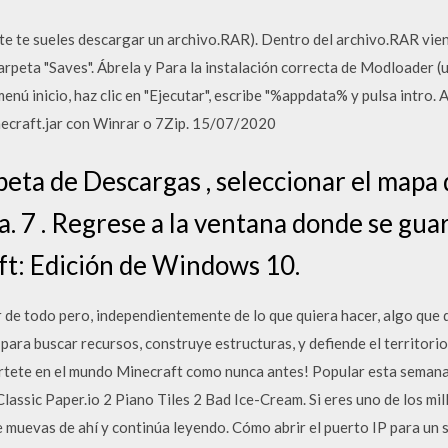
e te sueles descargar un archivo.RAR). Dentro del archivo.RAR vien
arpeta "Saves". Ábrela y Para la instalación correcta de Modloader (
enú inicio, haz clic en "Ejecutar", escribe "%appdata% y pulsa intro. 
inecraft.jar con Winrar o 7Zip. 15/07/2020
rpeta de Descargas , seleccionar el mapa
a. 7 . Regrese a la ventana donde se gua
t: Edición de Windows 10.
 de todo pero, independientemente de lo que quiera hacer, algo que 
para buscar recursos, construye estructuras, y defiende el territor
értete en el mundo Minecraft como nunca antes! Popular esta semana
assic Paper.io 2 Piano Tiles 2 Bad Ice-Cream. Si eres uno de los mi
 te muevas de ahí y continúa leyendo. Cómo abrir el puerto IP para un