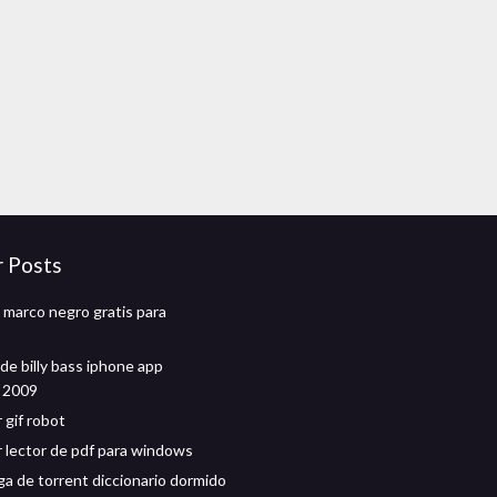
r Posts
 marco negro gratis para
de billy bass iphone app
 2009
 gif robot
 lector de pdf para windows
ga de torrent diccionario dormido