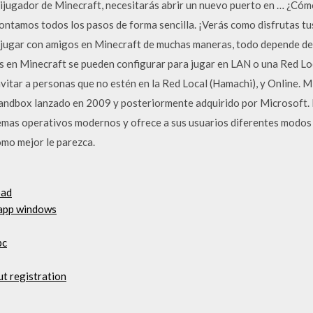
tijugador de Minecraft, necesitarás abrir un nuevo puerto en … ¿Cóm
contamos todos los pasos de forma sencilla. ¡Verás como disfrutas
jugar con amigos en Minecraft de muchas maneras, todo depende de 
es en Minecraft se pueden configurar para jugar en LAN o una Red Lo
nvitar a personas que no estén en la Red Local (Hamachi), y Online. M
sandbox lanzado en 2009 y posteriormente adquirido por Microsoft. 
emas operativos modernos y ofrece a sus usuarios diferentes modos
como mejor le parezca.
oad
 app windows
pc
t registration