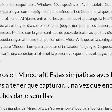
raft en tu computadora Windows 10, dispositivo móvil o tableta, Xb
0 para jugar con mi amigo que tiene minecraft en Xbox one, al quere
r al mundo Al fijarme entre muchos problemas vi que tengo la Nat "Es
ecraft es hoy en día como uno de los juegos más populares del merca
amosos Mods o con la gran cantidad de packs de texturas que hay dis
s puedan jugar al mismo tiempo con un servidor Web que está config
y abre Minecraft.msi para ejecutar el instalador del juego. Después,
sitarás una conexión a Internet la primera vez que inicies el juego, 
.
os en Minecraft. Estas simpáticas aves 
vas a tener que capturar. Una vez que en
ebes darle semillas.
an los mundos de Minecraft. En "screenshoots" podrás encontrar las 