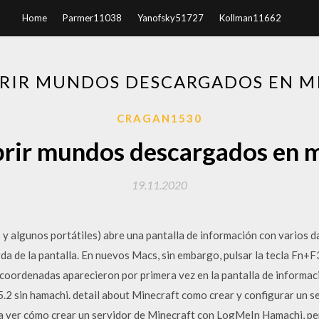
Home
Parmer11038
Yanofsky51727
Kollman11662
RIR MUNDOS DESCARGADOS EN M
CRAGAN1530
rir mundos descargados en m
19.11.2020
 algunos portátiles) abre una pantalla de información con varios d
rda de la pantalla. En nuevos Macs, sin embargo, pulsar la tecla Fn+
 coordenadas aparecieron por primera vez en la pantalla de informaci
5.2 sin hamachi. detail about Minecraft como crear y configurar un s
a ver cómo crear un servidor de Minecraft con LogMeIn Hamachi, p