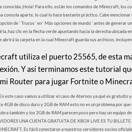
te conocida ¡Hola! Para ello, están los comandos de Minecraft, los cu
una consola aparte, lo cual lo hace bastante práctico. Cabe mencionar 
opción de ‘ Trucos ’ en ‘ Más opciones de mundo ’ antes de generar 
irla, haz clic en la flecha verde apuntando hacia la derecha ubicada e
 se abrirá la carpeta en la cual Minecraft guarda sus archivos, inclu
craft utiliza el puerto 25565, de esta m
exión. Y así terminamos este tutorial q
 mi Router para jugar Fortnite o Minecra
n este caso vamos a utilizar el caso de Aternos ya qué es gratuito y
e 4GB de disco duro y 2GB de RAM esto no es un problema por que si
 sobra también y los 2GB de RAM parecen poco pero hay un equipo d
IDORES UNA CUENTA GRATUITA DE XBOX LIVE ES TU BILLET
AFT. Es fácil conectarse a nuestros servidores socios oficiales: