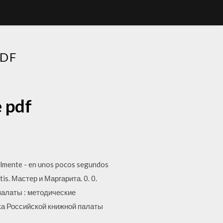
PDF
 pdf
ilmente - en unos pocos segundos
is. Мастер и Маргарита. 0. 0.
й палаты : методические
ека Российской книжной палаты