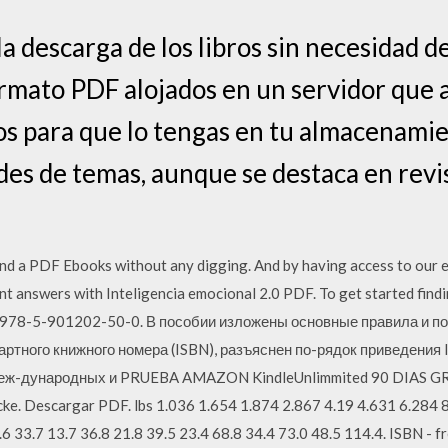
la descarga de los libros sin necesidad d
mato PDF alojados en un servidor que a
s para que lo tengas en tu almacenamie
des de temas, aunque se destaca en revi
ind a PDF Ebooks without any digging. And by having access to our e
t answers with Inteligencia emocional 2.0 PDF. To get started findi
SBN 978-5-901202-50-0. В пособии изложены основные правила и 
ртного книжного номера (ISBN), разъяснен по-рядок приведения 
меж-дународных и PRUEBA AMAZON KindleUnlimmited 90 DIAS GRA
 Icke. Descargar PDF. lbs 1.036 1.654 1.874 2.867 4.19 4.631 6.284
.6 33.7 13.7 36.8 21.8 39.5 23.4 68.8 34.4 73.0 48.5 114.4. ISBN -