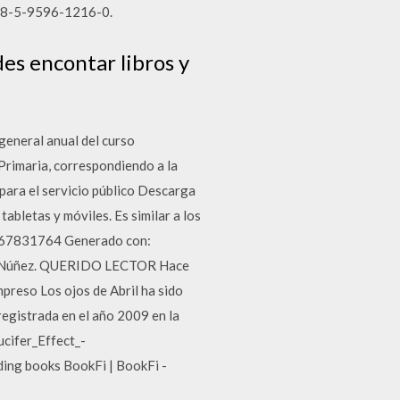
 978-5-9596-1216-0.
es encontar libros y
general anual del curso
y Primaria, correspondiendo a la
para el servicio público Descarga
abletas y móviles. Es similar a los
88467831764 Generado con:
ablo Núñez. QUERIDO LECTOR Hace
mpreso Los ojos de Abril ha sido
egistrada en el año 2009 en la
ucifer_Effect_-
ing books BookFi | BookFi -