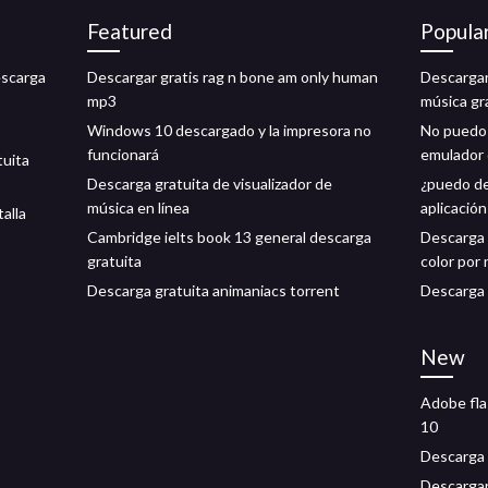
Featured
Popula
descarga
Descargar gratis rag n bone am only human
Descargar
mp3
música gr
Windows 10 descargado y la impresora no
No puedo 
funcionará
emulador 
tuita
Descarga gratuita de visualizador de
¿puedo de
música en línea
aplicación
alla
Cambridge ielts book 13 general descarga
Descarga 
gratuita
color por
Descarga gratuita animaniacs torrent
Descarga 
New
Adobe fla
10
Descarga
Descargar