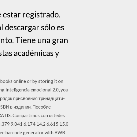
e estar registrado.
l descargar sólo es
nto. Tiene una gran
stas académicas y
books online or by storing it on
ng Inteligencia emocional 2.0, you
порядок присвоения тринадцати-
ISBN в издании. Пособие
TIS. Compartimos con ustedes
 8.379 9.041 6.174 14.2 6.615 15.0
 free barcode generator with BWR