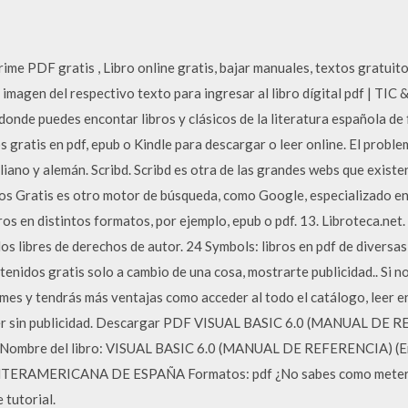
e PDF gratis , Libro online gratis, bajar manuales, textos gratuito
a imagen del respectivo texto para ingresar al libro dígital pdf | TI
donde puedes encontar libros y clásicos de la literatura española d
 gratis en pdf, epub o Kindle para descargar o leer online. El proble
aliano y alemán. Scribd. Scribd es otra de las grandes webs que existe
os Gratis es otro motor de búsqueda, como Google, especializado en 
os en distintos formatos, por ejemplo, epub o pdf. 13. Libroteca.net.
dos libres de derechos de autor. 24 Symbols: libros en pdf de diversa
tenidos gratis solo a cambio de una cosa, mostrarte publicidad.. Si no
mes y tendrás más ventajas como acceder al todo el catálogo, leer e
leer sin publicidad. Descargar PDF VISUAL BASIC 6.0 (MANUAL DE 
 Nombre del libro: VISUAL BASIC 6.0 (MANUAL DE REFERENCIA) (
NTERAMERICANA DE ESPAÑA Formatos: pdf ¿No sabes como meter los
 tutorial.