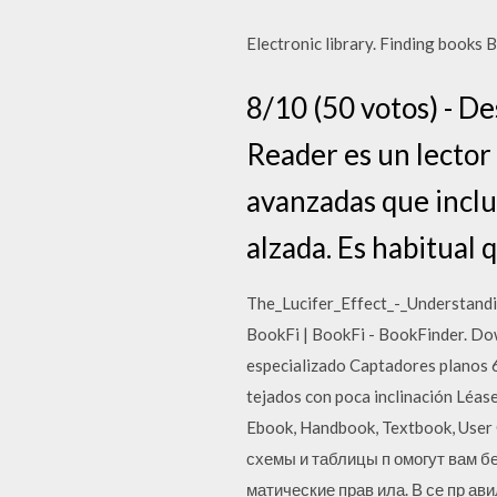
Electronic library. Finding books
8/10 (50 votos) - D
Reader es un lector
avanzadas que inclu
alzada. Es habitual 
The_Lucifer_Effect_-_Understand
BookFi | BookFi - BookFinder. Do
especializado Captadores planos 
tejados con poca inclinación Léas
Ebook, Handbook, Textbook, User 
схемы и таблицы п омогут вам бе
матические прав ила. В се пр ав