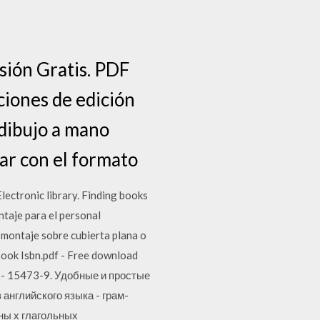
sión Gratis. PDF
iones de edición
dibujo a mano
jar con el formato
tronic library. Finding books
taje para el personal
montaje sobre cubierta plana o
book Isbn.pdf - Free download
392- 15473-9. Удобные и простые
 английского языка - грам­
нны х глагольных