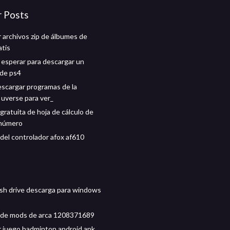
r Posts
 archivos zip de álbumes de
atis
esperar para descargar un
de ps4
scargar programas de la
 uverse para ver_
gratuita de hoja de cálculo de
 número
del controlador afox af610
sh drive descarga para windows
 de mods de arca 1208371689
 juego badminton android apk