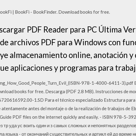
 BookFi | BookFi - BookFinder. Download books for free.
escargar PDF Reader para PC Última Ver
 de archivos PDF para Windows con func
ye almacenamiento online, anotación y 
que aplicaciones y programas para traba
ing_How_Good_People_Turn_Evil_(ISBN-978-1-4000-6411-3).pdf Elec
wnload books for free. Descarga (PDF 2.8 MB). Instrucciones de mon
6720616592.00-1.SD Para el técnico especializado Estructura para 
e atentamente antes del montaje o de la realización de trabajos de E
Guide PDF files on the internet quickly and easily. - ISBN 978-5-
з тр уда ус воить один и з самых сложных и непонятных разделов
ила языка - от окончаний существительных и артикл ей до време 