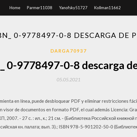
Home
Parmer11038
Yanofsky51727
Kollman11662
BN_ 0-9778497-0-8 DESCARGA DE 
DARGA70937
n_ 0-9778497-0-8 descarga de
05.05.2021
ienta en línea, puede desbloquear PDF y eliminar restricciones fác
visor de documentos en formato PDF, el cual además Licencia: Grat
П, 2007. - 27 с. : ил., к.; 21 см. - (Библиотека Российской книжно
сийская кн. палата; вып. 3).; ISBN 978-5-901202-50-0 (Библиот