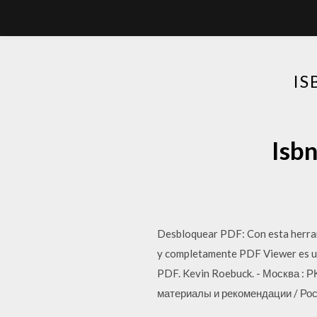
IS
Isb
Desbloquear PDF: Con esta herram
y completamente PDF Viewer es un 
PDF. Kevin Roebuck. - Москва : РК
материалы и рекомендации / Рос