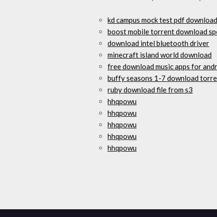
kd campus mock test pdf download 
boost mobile torrent download s
download intel bluetooth driver
minecraft island world download
free download music apps for and
buffy seasons 1-7 download torre
ruby download file from s3
hhqpowu
hhqpowu
hhqpowu
hhqpowu
hhqpowu