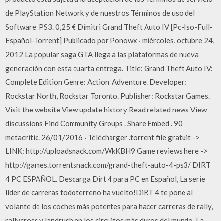
de PlayStation Network y de nuestros Términos de uso del
Software, PS3. 0,25 € Dimitri Grand Theft Auto IV [Pc-Iso-Full-
Español-Torrent] Publicado por Ponowx · miércoles, octubre 24,
2012 La popular saga GTA llega a las plataformas de nueva
generación con esta cuarta entrega. Title: Grand Theft Auto IV:
Complete Edition Genre: Action, Adventure. Developer:
Rockstar North, Rockstar Toronto. Publisher: Rockstar Games.
Visit the website View update history Read related news View
discussions Find Community Groups . Share Embed . 90
metacritic. 26/01/2016 · Télécharger .torrent file gratuit ->
LINK: http://uploadsnack.com/WkKBH9 Game reviews here ->
http://games.torrentsnack.com/grand-theft-auto-4-ps3/ DIRT
4 PC ESPAÑOL. Descarga Dirt 4 para PC en Español, La serie
líder de carreras todoterreno ha vuelto!DiRT 4 te pone al
volante de los coches más potentes para hacer carreras de rally,
rallycross y landrush en los circuitos más duros del mundo. La