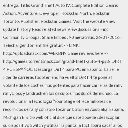
entrega. Title: Grand Theft Auto IV: Complete Edition Genre:
Action, Adventure. Developer: Rockstar North, Rockstar
Toronto. Publisher: Rockstar Games. Visit the website View
update history Read related news View discussions Find
Community Groups . Share Embed . 90 metacritic. 26/01/2016 ·
Télécharger .torrent file gratuit -> LINK:
http://uploadsnack.com/WkKBH9 Game reviews here ->
http://games.torrentsnack.com/grand-theft-auto-4-ps3/ DIRT
4 PC ESPAÑOL. Descarga Dirt 4 para PC en Español, La serie
líder de carreras todoterreno ha vuelto!DiRT 4 te pone al
volante de los coches más potentes para hacer carreras de rally,
rallycross y landrush en los circuitos más duros del mundo. La
revolucionaria tecnología ‘Your Stage’ ofrece millones de
recorridos de rally con solo tocar un botón en Australia, España,
Míchigan El sitio web oficial dice que usted puede «desacoplar
su dispositivo Switch y utilizar la pantalla táctil para sacar a los