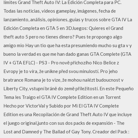
límites Grand Theft Auto IV: La Edición Completa para PC.
Todas las noticias, videos gameplay, imágenes, fecha de
lanzamiento, análisis, opiniones, guías y trucos sobre GTA IV La
Edición Completa en GTA 5 en 3DJuegos: Quieres el Grand
theft auto 5 pero no tienes dinero? Pues te propongo algo
amigo mio Hay un tio que ha esta presumiendo mucho su gta v y
bueno la verdad es que me han dado ganas GTA Complete (GTA
IV + GTA EFLC) - PS3 - Pro nově příchozího Nico Belice z
Evropy je to víra, že unikne před svou minulostí. Pro jeho
bratrance Romana je to vize, že mohou nalézt budoucnost v
Liberty City, vstupní bráně do země příležitostí. En este Pequeño
Tema les Traigo el GTA IV Complete Edition en un Torrent
Hecho por VictorVal y Subido por Mi El GTA IV Complete
Edition es una Recopilación de Grand Theft Auto IV que incluye
el juego original,junto con sus dos packs de expansión - The
Lost and Damned y The Ballad of Gay Tony. Creador del Pack :