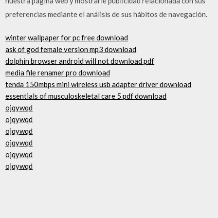
nuestra página web y mostrarle publicidad relacionada con sus
preferencias mediante el análisis de sus hábitos de navegación.
winter wallpaper for pc free download
ask of god female version mp3 download
dolphin browser android will not download pdf
media file renamer pro download
tenda 150mbps mini wireless usb adapter driver download
essentials of musculoskeletal care 5 pdf download
ojqywqd
ojqywqd
ojqywqd
ojqywqd
ojqywqd
ojqywqd