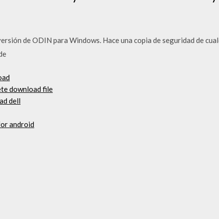
rsión de ODIN para Windows. Hace una copia de seguridad de cualqu
de
oad
te download file
ad dell
for android