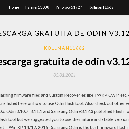
Home
Parmer11038
Yanofsky51727
Kollman11662
ESCARGA GRATUITA DE ODIN V3.12
KOLLMAN11662
scarga gratuita de odin v3.1
03.01.2021
 flashing firmware files and Custom Recoveries like TWRP, CWM etc
ns listed here on how to use Odin flash tool. Also, check out other v
.6,Odin 3.10.7 ,3.11.1 and Samsung Odin v3.12.3 published Flash Tool
flash tool but we suggested you to use the mature and stable version
t > Win XP 14/12/2016 · Samsung Odin is the best firmware flashin