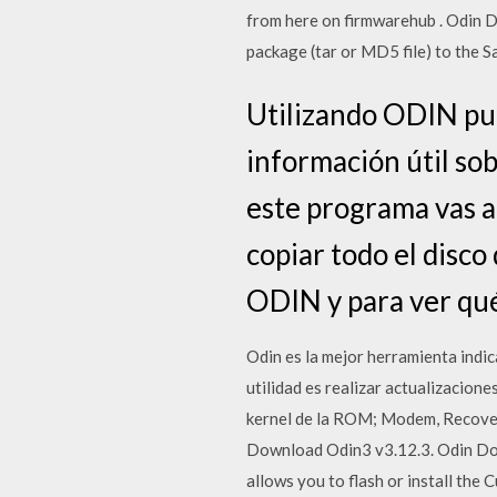
from here on firmwarehub . Odin Do
package (tar or MD5 file) to the 
Utilizando ODIN pue
información útil so
este programa vas 
copiar todo el disco
ODIN y para ver qué
Odin es la mejor herramienta indic
utilidad es realizar actualizacion
kernel de la ROM; Modem, Recovery
Download Odin3 v3.12.3. Odin Dow
allows you to flash or install th