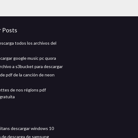
r Posts
scarga todos los archivos del
argar google music pc quora
rchivo a s3bucket para descargar
de pdf de la canción de neon
cettes de nos régions pdf
gratuita
itans descargar windows 10
n de descarga de samsung