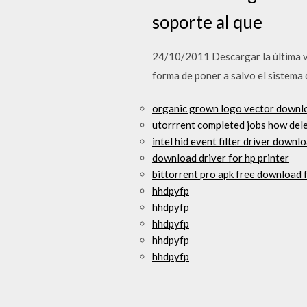
soporte al que
24/10/2011 Descargar la última ve
forma de poner a salvo el sistema 
organic grown logo vector downl
utorrrent completed jobs how dele
intel hid event filter driver downlo
download driver for hp printer
bittorrent pro apk free download 
hhdpyfp
hhdpyfp
hhdpyfp
hhdpyfp
hhdpyfp