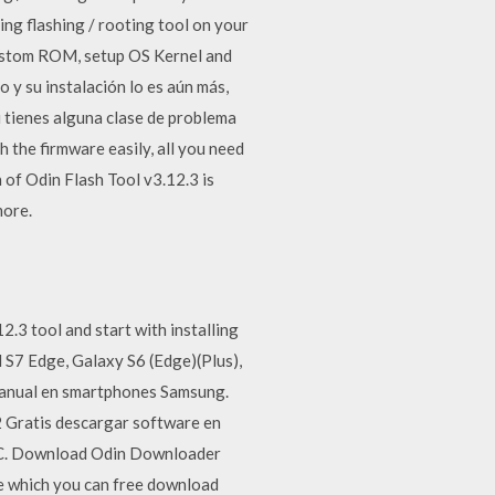
ng flashing / rooting tool on your
 custom ROM, setup OS Kernel and
y su instalación lo es aún más,
i tienes alguna clase de problema
h the firmware easily, all you need
 of Odin Flash Tool v3.12.3 is
more.
2.3 tool and start with installing
d S7 Edge, Galaxy S6 (Edge)(Plus),
 manual en smartphones Samsung.
2 Gratis descargar software en
 PC. Download Odin Downloader
e which you can free download