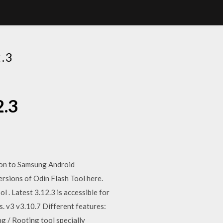
.3
2.3
. on to Samsung Android
ersions of Odin Flash Tool here.
 . Latest 3.12.3 is accessible for
s. v3 v3.10.7 Different features:
g / Rooting tool specially