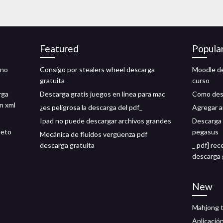
Featured
Popula
ono
Consigo por stealers wheel descarga
Moodle de
gratuita
curso
rga
Descarga gratis juegos en línea para mac
Como desc
ón xml
¿es peligrosa la descarga del pdf_
Agregar a
Ipad no puede descargar archivos grandes
Descarga 
leto
pegasus
Mecánica de fluidos vergüenza pdf
descarga gratuita
_ pdf] re
descarga 
New
Mahjong t
Aplicació