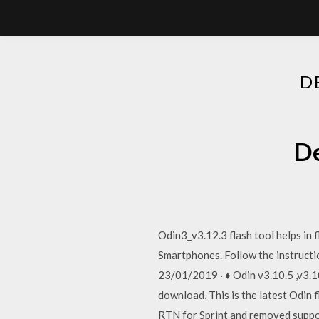
D
De
Odin3_v3.12.3 flash tool helps in
Smartphones. Follow the instructio
23/01/2019 · ♦ Odin v3.10.5 ,v3.10
download, This is the latest Odin 
RTN for Sprint and removed suppor