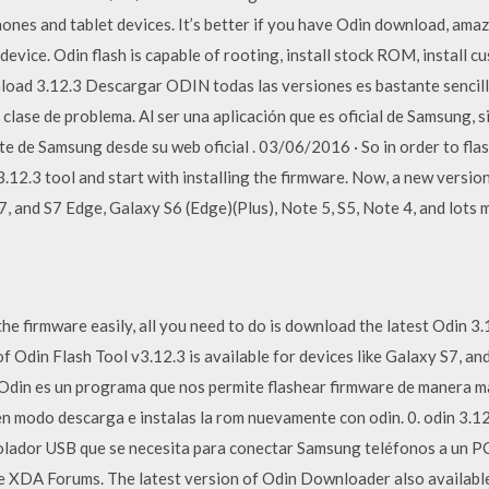
nes and tablet devices. It’s better if you have Odin download, amazi
evice. Odin flash is capable of rooting, install stock ROM, install
d 3.12.3 Descargar ODIN todas las versiones es bastante sencillo 
clase de problema. Al ser una aplicación que es oficial de Samsung, s
te de Samsung desde su web oficial . 03/06/2016 · So in order to flas
3.12.3 tool and start with installing the firmware. Now, a new version
7, and S7 Edge, Galaxy S6 (Edge)(Plus), Note 5, S5, Note 4, and lots 
he firmware easily, all you need to do is download the latest Odin 3.1
f Odin Flash Tool v3.12.3 is available for devices like Galaxy S7, an
. Odin es un programa que nos permite flashear firmware de manera
 en modo descarga e instalas la rom nuevamente con odin. 0. odin 3.1
trolador USB que se necesita para conectar Samsung teléfonos a un
te XDA Forums. The latest version of Odin Downloader also availabl