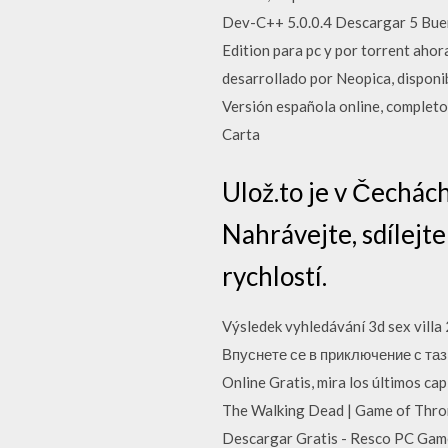
Dev-C++ 5.0.0.4 Descargar 5 Buen
Edition para pc y por torrent aho
desarrollado por Neopica, disponi
Versión española online, completo
Carta
Ulož.to je v Čechác
Nahrávejte, sdílejt
rychlostí.
Výsledek vyhledávání 3d sex vill
Впуснете се в приключение с тази
Online Gratis, mira los últimos cap
The Walking Dead | Game of Thron
Descargar Gratis - Resco PC Game