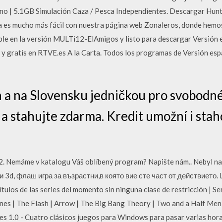
o | 5.1GB Simulación Caza / Pesca Independientes. Descargar Hunt
ra es mucho más fácil con nuestra página web Zonaleros, donde hemo
ble en la versión MULTi12-ElAmigos y listo para descargar Versión 
 y gratis en RTVE.es A la Carta. Todos los programas de Versión esp
h a na Slovensku jedničkou pro svobodné
e a stahujte zdarma. Kredit umožní i s
a 2. Nemáme v katalogu Váš oblíbený program? Napište nám.. Nebyl 
 3d, флаш игра за възрастни,в която вие сте част от действието. L
ítulos de las series del momento sin ninguna clase de restricción | Se
es | The Flash | Arrow | The Big Bang Theory | Two and a Half Men
s 1.0 - Cuatro clásicos juegos para Windows para pasar varias hora