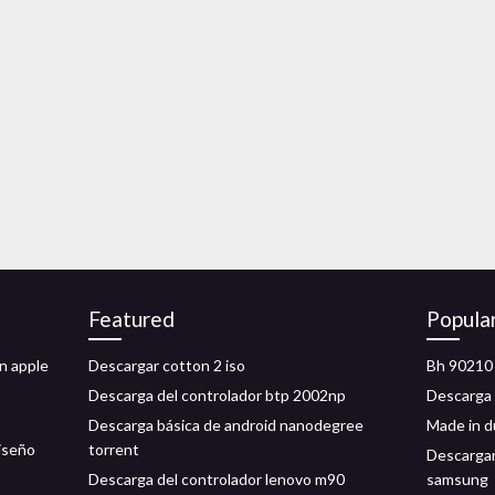
Featured
Popula
n apple
Descargar cotton 2 iso
Bh 90210 
Descarga del controlador btp 2002np
Descarga 
Descarga básica de android nanodegree
Made in d
iseño
torrent
Descargar
Descarga del controlador lenovo m90
samsung