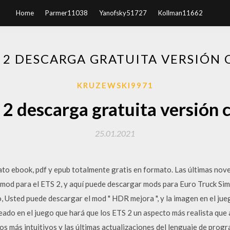
Home
Parmer11038
Yanofsky51727
Kollman11662
A 2 DESCARGA GRATUITA VERSIÓN
KRUZEWSKI9971
a 2 descarga gratuita versión
25.01.2021
to ebook, pdf y epub totalmente gratis en formato. Las últimas nove
a mod para el ETS 2, y aquí puede descargar mods para Euro Truck Sim
o, Usted puede descargar el mod " HDR mejora ", y la imagen en el j
reado en el juego que hará que los ETS 2 un aspecto más realista que 
nos más intuitivos y las últimas actualizaciones del lenguaje de pro