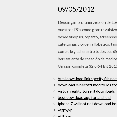
09/05/2012
Descargar la última versión de Los
nuestros PCs como gran revulsivo 
desde sinopsis, reparto, screensh
categorías y orden alfabético, ta
controle y administre todos sus di
herramienta de creación de medios
Versión completa 32 o 64 Bit 2019.
html download link specify file na
download minecraft mod to ios f
virtual reality torrent downloads
best download app for android
iphone 7 will not not download in
ytfhwyr
ytfhwyr