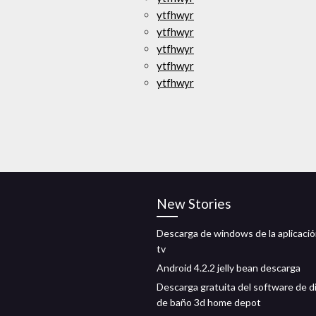
ytfhwyr
ytfhwyr
ytfhwyr
ytfhwyr
ytfhwyr
New Stories
Descarga de windows de la aplicació
tv
Android 4.2.2 jelly bean descarga
Descarga gratuita del software de d
de baño 3d home depot