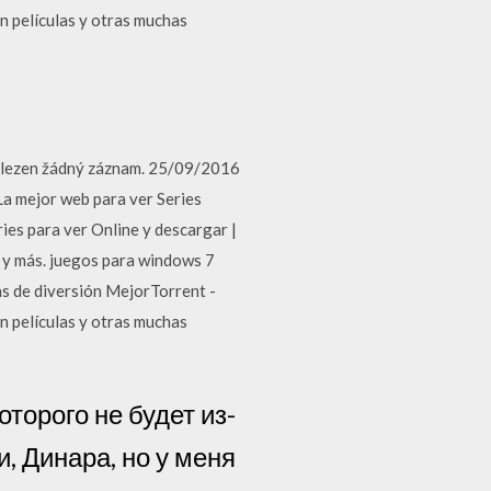
on películas y otras muchas
nalezen žádný záznam. 25/09/2016
a mejor web para ver Series
ries para ver Online y descargar |
 y más. juegos para windows 7
s de diversión MejorTorrent -
on películas y otras muchas
торого не будет из-
и, Динара, но у меня