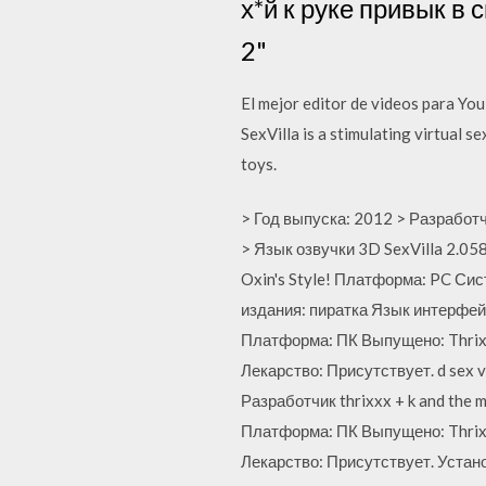
х*й к руке привык в 
2"
El mejor editor de videos para Yo
SexVilla is a stimulating virtual s
toys.
> Год выпуска: 2012 > Разработ
> Язык озвучки 3D SexVilla 2.0
Oxin's Style! Платформа: PC Си
издания: пиратка Язык интерфейс
Платформа: ПК Выпущено: Thrixx
Лекарство: Присутствует. d sex vi
Разработчик thrixxx + k and the 
Платформа: ПК Выпущено: Thrixx
Лекарство: Присутствует. Устано