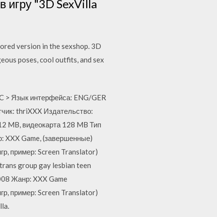
в игру "3D SexVilla
sored version in the sexshop. 3D
geous poses, cool outfits, and sex
 PC > Язык интерфейса: ENG/GER
чик: thriXXX Издательство:
12 MB, видеокарта 128 MB Тип
нр: XXX Game, (завершенные)
, пример: Screen Translator)
trans group gay lesbian teen
 2008 Жанр: XXX Game
, пример: Screen Translator)
la.