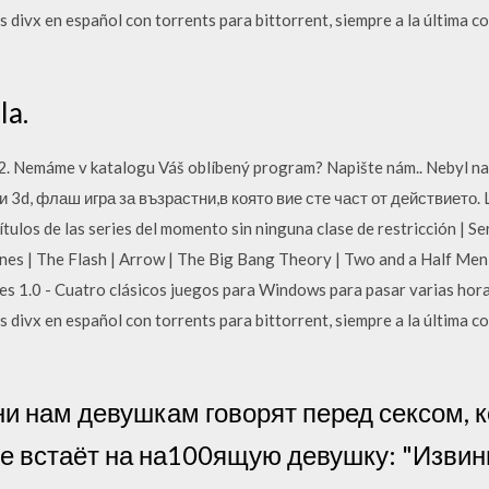
s divx en español con torrents para bittorrent, siempre a la última c
la.
a 2. Nemáme v katalogu Váš oblíbený program? Napište nám.. Nebyl 
 3d, флаш игра за възрастни,в която вие сте част от действието. L
ítulos de las series del momento sin ninguna clase de restricción | Se
es | The Flash | Arrow | The Big Bang Theory | Two and a Half Men
s 1.0 - Cuatro clásicos juegos para Windows para pasar varias hora
s divx en español con torrents para bittorrent, siempre a la última c
ни нам девушкам говорят перед сексом, ко
 не встаёт на на100ящую девушку: "Извин