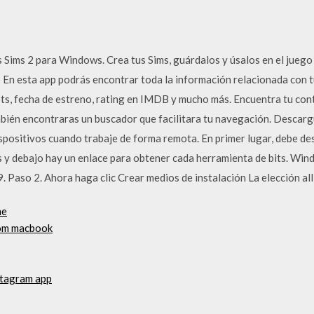
 Sims 2 para Windows. Crea tus Sims, guárdalos y úsalos en el juego
En esta app podrás encontrar toda la información relacionada con tu
ots, fecha de estreno, rating en IMDB y mucho más. Encuentra tu co
mbién encontraras un buscador que facilitara tu navegación. Descar
spositivos cuando trabaje de forma remota. En primer lugar, debe des
 y debajo hay un enlace para obtener cada herramienta de bits. Wi
 Paso 2. Ahora haga clic Crear medios de instalación La elección allí
me
rom macbook
stagram app