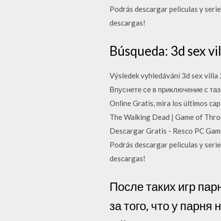
Podrás descargar peliculas y serie
descargas!
Búsqueda: 3d sex vil
Výsledek vyhledávání 3d sex vill
Впуснете се в приключение с тази
Online Gratis, mira los últimos cap
The Walking Dead | Game of Thron
Descargar Gratis - Resco PC Game
Podrás descargar peliculas y serie
descargas!
После таких игр пар
за того, что у парня