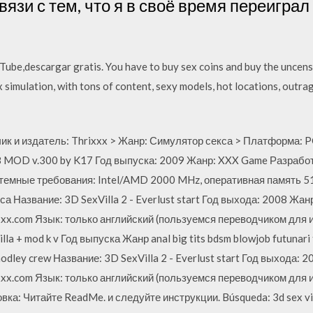
связи с тем, что я в своё время переиграл 
uTube,descargar gratis. You have to buy sex coins and buy the uncen
ex simulation, with tons of content, sexy models, hot locations, outra
чик и издатель: Thrixxx > Жанр: Симулятор секса > Платформа:
58 MOD v.300 by K17 Год выпуска: 2009 Жанр: XXX Game Разработ
стемные требования: Intel/AMD 2000 MHz, оперативная память 5
а Название: 3D SexVilla 2 - Everlust start Год выхода: 2008 Жа
x.com Язык: только английский (пользуемся переводчиком для игр
lla + mod k v Год выпуска Жанр anal big tits bdsm blowjob futunari 
modley crew Название: 3D SexVilla 2 - Everlust start Год выхода:
x.com Язык: только английский (пользуемся переводчиком для игр
вка: Читайте ReadMe. и следуйте инструкции. Búsqueda: 3d sex vil