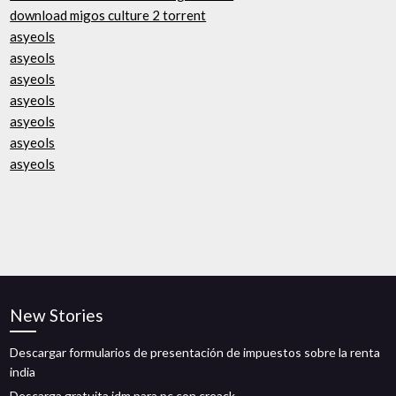
download migos culture 2 torrent
asyeols
asyeols
asyeols
asyeols
asyeols
asyeols
asyeols
New Stories
Descargar formularios de presentación de impuestos sobre la renta
india
Descarga gratuita idm para pc con creack