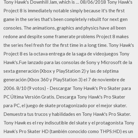
Tony Hawk's Downhill Jam, which is … 08/06/2018 Tony Hawk's
Project 8 is immediately notable simply because it's the first
game in the series that's been completely rebuilt for next gen
consoles. The animations, graphics and physics have all been
redone and despite some framerate problems Project 8 makes
the series feel fresh for the first time in a long time. Tony Hawk's
Project 8 es la octava entrega de la saga de videojuegos Tony
Hawk's.Fue lanzado para las consolas de Sony y Microsoft de la
sexta generación (Xbox y PlayStation 2) y las de séptima
generación (Xbox 360 y PlayStation 3) el 7 de noviembre de
2006. 8/10 (9 votos) - Descargar Tony Hawk's Pro Skater para
PC Última Versión Gratis. Descarga Tony Hawk's Pro Skater
para PC, el juego de skate protagonizado por el mejor skater.
Demuestra tus trucos y habilidades en Tony Hawk's Pro Skater.
Tony Hawk es el rey indiscutible del skate y el protagonista Tony
Hawk’s Pro Skater HD (también conocido como THPS:HD) es un