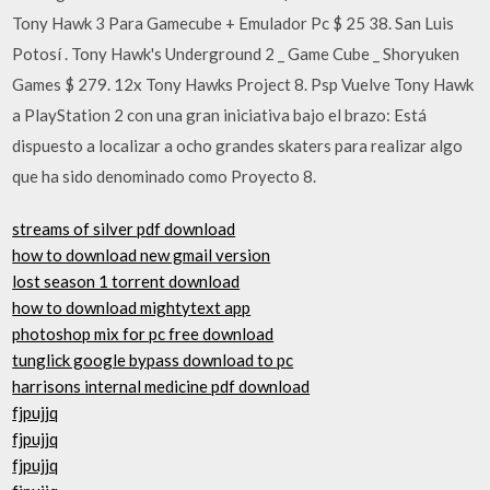
Tony Hawk 3 Para Gamecube + Emulador Pc $ 25 38. San Luis
Potosí . Tony Hawk's Underground 2 _ Game Cube _ Shoryuken
Games $ 279. 12x Tony Hawks Project 8. Psp Vuelve Tony Hawk
a PlayStation 2 con una gran iniciativa bajo el brazo: Está
dispuesto a localizar a ocho grandes skaters para realizar algo
que ha sido denominado como Proyecto 8.
streams of silver pdf download
how to download new gmail version
lost season 1 torrent download
how to download mightytext app
photoshop mix for pc free download
tunglick google bypass download to pc
harrisons internal medicine pdf download
fjpujjq
fjpujjq
fjpujjq