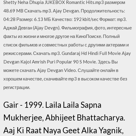
Shetty Neha Dhupia JUKEBOX Romantic Hits.mp3 размером
48.69 MB Скачать mp3. Ajay Devgan. Продолжительность:
04:28 Размер: 6.13 МБ Качество: 192 kbit/sec Формат: mp3.
Аджай Девган (Ajay Devgn). Фильмография, фото, интересные
факты из жизни и многое другое на КиноПоиске. Полный
список фильмов и совместных работы с другими актерами и
режиссерами. Скачать mp3. Gundaraj Hd Hindi Full Movie Ajay
Devgan Kajol Amrish Puri Popular 90 S Movie. Здесь Вы
можете скачать Ajay Devgan Video. Слушайте онлайн в
хорошем качестве, скачивайте mp3 в высоком качестве без
регистрации.
Gair - 1999. Laila Laila Sapna
Mukherjee, Abhijeet Bhattacharya.
Aaj Ki Raat Naya Geet Alka Yagnik,