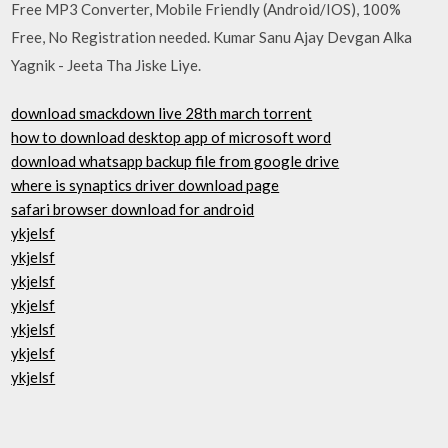
Free MP3 Converter, Mobile Friendly (Android/IOS), 100%
Free, No Registration needed. Kumar Sanu Ajay Devgan Alka
Yagnik - Jeeta Tha Jiske Liye.
download smackdown live 28th march torrent
how to download desktop app of microsoft word
download whatsapp backup file from google drive
where is synaptics driver download page
safari browser download for android
ykjelsf
ykjelsf
ykjelsf
ykjelsf
ykjelsf
ykjelsf
ykjelsf