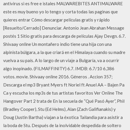
antivirus si es free e istales MALWAREBITES ANTIMALWARE
este es muy bueno yo lo tengo y corta todas las paginas que
quieres entrar Cómo descargar películas gratis y rápido
[Resuelto/Cerrado] Denunciar. Antonio Jean Abrahan Message
postés 1 Sitio gratis para descarga de películas Ajay Devgn. 6.7.
Shivaay online Un montañero indio tiene una hija con una
alpinista búlgara, a la que criará en el Himalaya cuando su madre
vuelva a su país. A lo largo de un viaje a Bulgaría, va a ocurrir
algo inopinado. (FILMAFFINITY) 6.7. IMDB: 6.7/10 6,386
votos. movie. Shivaay online 2016. Géneros . Accion 357;
Descarga el mp3 Bryant Myers ft Noriel ft Anuel AA – Bajen Pa
Ca y escucha los mp3s de tus artistas favoritos Ver Online The
Hangover Part 2 trata de En la secuela de “Qué Pasó Ayer”, Phil
(Bradley Cooper), Stu (Ed Helms), Alan (Zach Galifianakis) y
Doug (Justin Bartha) viajan a la éxotica Tailandia para asistir a
la boda de Stu. Después de la inolvidable despedida de soltero