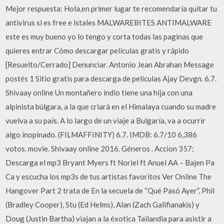
Mejor respuesta: Hola,en primer lugar te recomendaría quitar tu
antivirus si es free e istales MALWAREBITES ANTIMALWARE
este es muy bueno yo lo tengo y corta todas las paginas que
quieres entrar Cómo descargar películas gratis y rápido
[Resuelto/Cerrado] Denunciar. Antonio Jean Abrahan Message
postés 1 Sitio gratis para descarga de películas Ajay Devgn. 6.7.
Shivaay online Un montañero indio tiene una hija con una
alpinista búlgara, a la que criará en el Himalaya cuando su madre
vuelva a su país. A lo largo de un viaje a Bulgaría, va a ocurrir
algo inopinado. (FILMAFFINITY) 6.7. IMDB: 6.7/10 6,386
votos. movie. Shivaay online 2016. Géneros . Accion 357;
Descarga el mp3 Bryant Myers ft Noriel ft Anuel AA – Bajen Pa
Ca y escucha los mp3s de tus artistas favoritos Ver Online The
Hangover Part 2 trata de En la secuela de “Qué Pasó Ayer”, Phil
(Bradley Cooper), Stu (Ed Helms), Alan (Zach Galifianakis) y
Doug (Justin Bartha) viajan a la éxotica Tailandia para asistir a