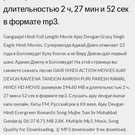
длительностью 2 ч, 27 мин и 52 сек
в формате mp3.
Gangaajal Hindi Full Length Movie Ajay Devgan Gracy Singh
Eagle Hindi Movies. Суперзвезда Аджай Девгн отмечает 22
года в Болливуде! Куку Кохли, а не Виру Девган дал первый
шанс Аджаю Девгну в Болливуде! На этой странице вы
сможете скачать песню GAIR HINDI ACTION MOVIES AJAY
DEVGN RAVEENA TANDON AMRISH PURI PARESH RAWAL
HINDI HD MOVIE размером 194.60 MB и длительностью 2 ч,
27 мин и 52 сек в формате mp3. Слушать ajay devgan kumar
sanu онлайн. Хиты FM. Русский рок в XX веке. Ajay Devgan
Hindi Evergreen Romantic Song Mujhe Tum Se Mohabbat
Gundaraj. 06:37 8.71 MB 2.8K. Multiple Mp3, Music, Song
Quality for Downloading. 🥇 MP3 downloader free download,