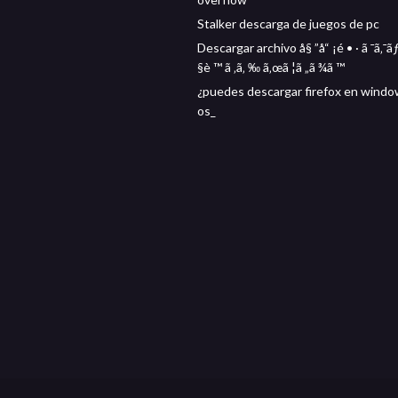
Stalker descarga de juegos de pc
Descargar archivo å§ ”å“ ¡é • · ã ¯ã‚¯ã
§è ™ ã ‚ã‚ ‰ ã‚œã ¦ã „ã ¾ã ™
¿puedes descargar firefox en windo
os_