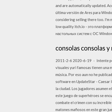
and are automatically updated. Ac
última versión de Ares para Window
considering selling there too. I'm 
low quality itch.io - это платф
настольных систем с ОС Windows
consolas consolas y 
2011-2-6 2020-6-19 · Intente pon
visuales yuri famosas tienen una m
música. Por eso aun no he publica
software en UpdateStar - Caesar I
la ciudad. Los jugadores asumen e
este juego de superhéroes se encue
combate el crimen con su increíble
matones mafiosos en este gran jue