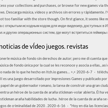
cess your collections and purchases, or browse for new games via th
s. Descarga música, videos y archivos sin errores y rápidamente. I'v
not too familiar with the store though. On first glance, it seems like 
орма с открытым исходным кодом для инди-видеоигр, доступных в И
 и других операционных систем, где могут встретиться геймеры 
noticias de vÍdeo juegos. revistas
erle música de fondo sin derechos de autor; pero me di cuenta que 
úsica de fondo única por la cual se les reconoce y asocia a ellas., a
do nada de lo que he hecho en Itch.io games… >,< 2020-6-7 · télécha
II es una juego desarrollado por impresiones Games y publicado por 
l papel de un gobernador romano, la tarea de construir una gran ci
ntra un héroe de la cuerda de araña stickman-volar abierta. Él ha ven
 stickman araña habilidades de lucha . héroe de la cuerda de araña se
gos de criminalidad de 2020 . 2020-6-16 · "Hoy en día las licencia