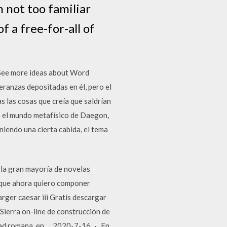
m not too familiar
f a free-for-all of
 See more ideas about Word
ranzas depositadas en él, pero el
as las cosas que creía que saldrían
do el mundo metafísico de Daegon,
eniendo una cierta cabida, el tema
la gran mayoría de novelas
sí que ahora quiero componer
rger caesar iii Gratis descargar
Sierra on-line de construcción de
udad romana, en … 2020-7-16 · En