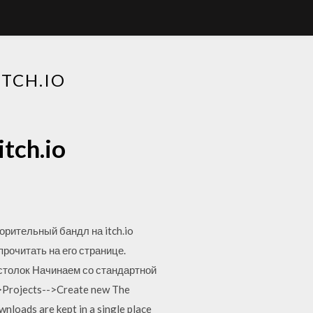
ITCH.IO
itch.io
орительный бандл на itch.io
рочитать на его странице.
астолок Начинаем со стандартной
>Projects-->Create new The
wnloads are kept in a single place