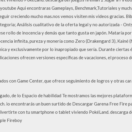
e youtube Aqui encontraras Gameplays, Benchmark,Tutoriales y much
guir creciendo mucho mas.nos vemos visiten mis videos gracias. Bibl
goria; Análisis cualitativo de la oferta legal y no autorizada - Onts
ese rollo de inocencia y demás que tanto gusta en japón. Mataría por
ocencia infinita, pureza y monería como Zero (Drakengard 3), Kainé 
ca y exclusivamente por lo inapropiado que sería. Durante ciertas 
icaciones ofrecen versiones específicas de vacaciones, el proceso 
dos con Game Center, que ofrece seguimiento de logros y otras cara
agado, de lo Espacio de habilidad Te mostramos las mejores platafo
 itch. io encontrarás un buen surtido de Descargar Garena Free Fire
divertirte con tu smartphone o tablet viviendo PokéLand. descarga d
ple Fireboy