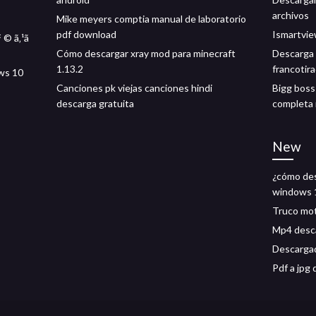
archivos
Mike meyers comptia manual de laboratorio
pdf download
Ismartvie
ƒ © ã‚¹ã
Cómo descargar xray mod para minecraft
Descarga 
1.13.2
francotir
ws 10
Canciones pk viejas canciones hindi
Bigg boss
descarga gratuita
completa
New
¿cómo des
windows 
Truco mot
Mp4 desc
Descargad
Pdf a jpg 