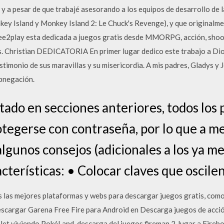
 y a pesar de que trabajé asesorando a los equipos de desarrollo de 
key Island y Monkey Island 2: Le Chuck's Revenge), y que originalme
2play esta dedicada a juegos gratis desde MMORPG, acción, shoote
más. Christian DEDICATORIA En primer lugar dedico este trabajo a Dio
stimonio de sus maravillas y su misericordia. A mis padres, Gladys y 
abnegación.
ado en secciones anteriores, todos los 
tegerse con contraseña, por lo que a m
lgunos consejos (adicionales a los ya m
cterísticas: • Colocar claves que oscile
las mejores plataformas y webs para descargar juegos gratis, como D
scargar Garena Free Fire para Android en Descarga juegos de acció
blet viviendo PokéLand. descarga del juegos fireman 2 Jugar a Fireb