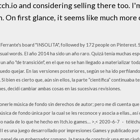
tch.io and considering selling there too. I'
 On first glance, it seems like much more o
 Ferrante's board "INSOLITA", followed by 172 people on Pinterest.
ual words. El año 2014 ha sido un año raro. Quizá tenía muchas espe
 un año "de transición", en el que no se han llegado a materializar tod
puedo quejar. En las versiones posteriores, según se ha ido perfilan
Si bien es cierto que, aún sin ellos, la parte “científica” continuaba t
ues, decidí cambiar ambas cosas en las sucesivas revisiones.
erle música de fondo sin derechos de autor; pero me di cuenta que 
úsica de fondo única por la cual se les reconoce y asocia a ellas., a
do nada de lo que he hecho en Itch.io games… >,< 2020-6-7 · télécha
II es una juego desarrollado por impresiones Games y publicado por 
l papel de un gobernador romano, la tarea de construir una gran ci