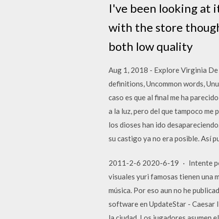
I've been looking at i
with the store though.
both low quality
Aug 1, 2018 - Explore Virginia De
definitions, Uncommon words, Unus
caso es que al final me ha parecido
a la luz, pero del que tampoco me 
los dioses han ido desapareciendo. 
su castigo ya no era posible. Así p
2011-2-6 2020-6-19 · Intente pon
visuales yuri famosas tienen una m
música. Por eso aun no he publica
software en UpdateStar - Caesar I
la ciudad. Los jugadores asumen e