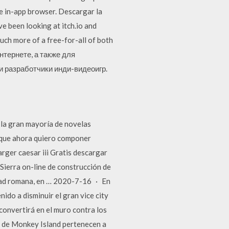
e in-app browser. Descargar la
e been looking at itch.io and
much more of a free-for-all of both
нтернете, а также для
и разработчики инди-видеоигр.
la gran mayoría de novelas
sí que ahora quiero componer
rger caesar iii Gratis descargar
Sierra on-line de construcción de
udad romana, en … 2020-7-16 · En
ido a disminuir el gran vice city
 convertirá en el muro contra los
s de Monkey Island pertenecen a