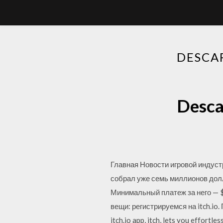
DESCAR
Descar
Главная Новости игровой индустр
собрал уже семь миллионов долл
Минимальный платеж за него — $5
вещи: регистрируемся на itch.io
itch.io app, itch, lets you effortl