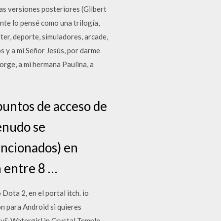
las versiones posteriores (Gilbert
nte lo pensé como una trilogía,
r, deporte, simuladores, arcade,
s y a mi Señor Jesús, por darme
Jorge, a mi hermana Paulina, a
puntos de acceso de
enudo se
encionados) en
n entre 8 …
ota 2, en el portal itch. io
n para Android si quieres
oy& Watergirl in Crystal Temple