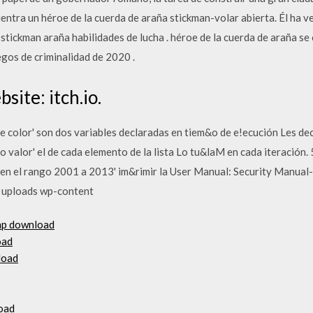
ntra un héroe de la cuerda de araña stickman-volar abierta. Él ha ven
 stickman araña habilidades de lucha . héroe de la cuerda de araña se
gos de criminalidad de 2020 .
site: itch.io.
e color' son dos variables declaradas en tiem&o de e!ecución Les de
valor' el de cada elemento de la lista Lo tu&laM en cada iteración. 5
o en el rango 2001 a 2013' im&rimir la User Manual: Security Manua
 uploads wp-content
map download
oad
load
oad