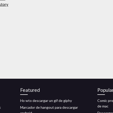
story
Featured
Popula
Ho wto descargar un gif de giphy
Comic pro
de mac
k
Marcador de hangout para descargar
android
Descargar