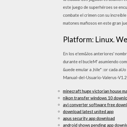
este juego de superhéroes se encue
combate el crimen con su increíble
matones mafiosos en este gran jue
Platform: Linux. Web
En los e!em&los anteriores' nombr
durante el bucleM' asumiendo como 
&uede emular a ,hile* :or cada aU
Manual-del-Usuario-Valerus-V1.2
minecraft huge victorian house 
nikon transfer windows 10 downl
avi converter software free down
download latest united app
apus security app download
android shows pending app downl