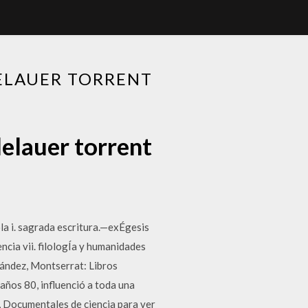
DELAUER TORRENT
delauer torrent
ola i. sagrada escritura.—exÉgesis
udencia vii. filologÍa y humanidades
rnández, Montserrat: Libros
 años 80, influenció a toda una
n, Documentales de ciencia para ver