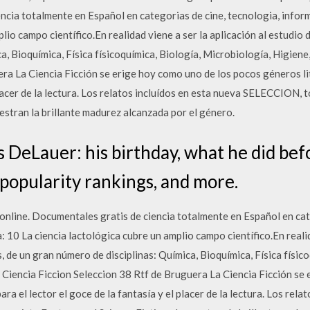
ncia totalmente en Español en categorias de cine, tecnologia, infor
lio campo científico.En realidad viene a ser la aplicación al estudio 
a, Bioquímica, Física físicoquímica, Biología, Microbiología, Higiene,
era La Ciencia Ficción se erige hoy como uno de los pocos géneros li
 placer de la lectura. Los relatos incluídos en esta nueva SELECCION,
stran la brillante madurez alcanzada por el género.
DeLauer: his birthday, what he did befo
s, popularity rankings, and more.
online. Documentales gratis de ciencia totalmente en Español en cat
 10 La ciencia lactológica cubre un amplio campo científico.En realid
, de un gran número de disciplinas: Química, Bioquímica, Física físic
. Ciencia Ficcion Seleccion 38 Rtf de Bruguera La Ciencia Ficción se
ra el lector el goce de la fantasía y el placer de la lectura. Los rela