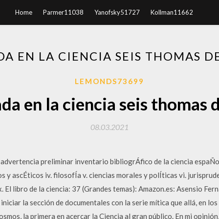
Home
Parmer11038
Yanofsky51727
Kollman11662
A EN LA CIENCIA SEIS THOMAS 
LEMONDS73699
a en la ciencia seis thomas 
08.03.2021
: advertencia preliminar inventario bibliogrÁfico de la ciencia espaÑ
icos y ascÉticos iv. filosofÍa v. ciencias morales y polÍticas vi. jurispr
a ix. El libro de la ciencia: 37 (Grandes temas): Amazon.es: Asensio Fe
niciar la sección de documentales con la serie mítica que allá, en los
Cosmos, la primera en acercar la Ciencia al gran público. En mi opinió