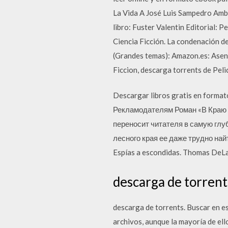
La Vida A José Luis Sampedro Amb
libro: Fuster Valentin Editorial
Ciencia Ficción. La condenación de
(Grandes temas): Amazon.es: Asen
Ficcion, descarga torrents de Peli
Descargar libros gratis en for
Рекламодателям Роман «В Краю л
переносит читателя в самую глу
лесного края ее даже трудно найт
Espías a escondidas. Thomas DeLa
descarga de torrents
descarga de torrents. Buscar en es
archivos, aunque la mayoría de ello