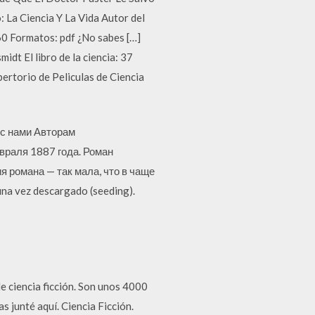
La Ciencia Y La Vida Autor del
0 Formatos: pdf ¿No sabes […]
dt El libro de la ciencia: 37
rtorio de Peliculas de Ciencia
 с нами Авторам
враля 1887 года. Роман
 романа — так мала, что в чаще
na vez descargado (seeding).
de ciencia ficción. Son unos 4000
s junté aquí. Ciencia Ficción.