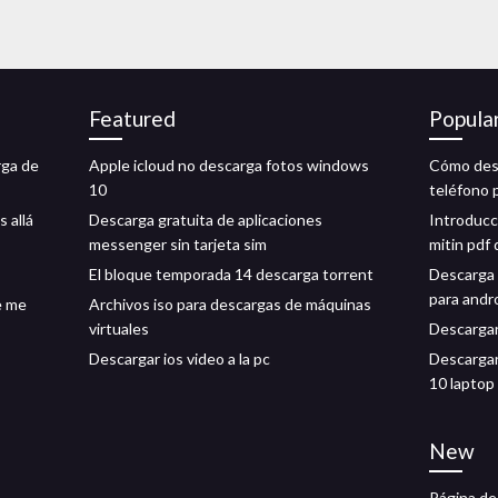
Featured
Popula
rga de
Apple icloud no descarga fotos windows
Cómo desc
10
teléfono 
 allá
Descarga gratuita de aplicaciones
Introducci
messenger sin tarjeta sim
mitin pdf
El bloque temporada 14 descarga torrent
Descarga 
para andr
e me
Archivos iso para descargas de máquinas
virtuales
Descargar
Descargar ios video a la pc
Descargar
10 laptop
New
Página de