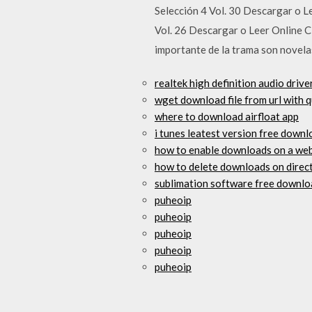
Selección 4 Vol. 30 Descargar o Le
Vol. 26 Descargar o Leer Online Ci
importante de la trama son novelas 
realtek high definition audio dri
wget download file from url with q
where to download airfloat app
i tunes leatest version free down
how to enable downloads on a web
how to delete downloads on direc
sublimation software free downloa
puheoip
puheoip
puheoip
puheoip
puheoip