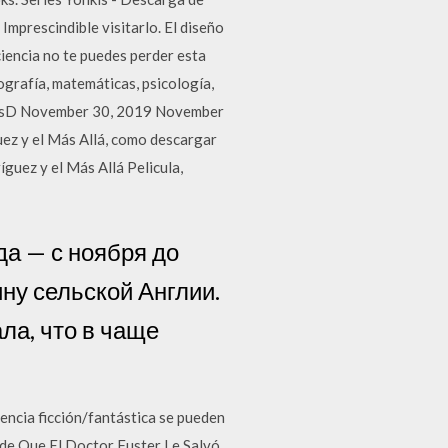
Imprescindible visitarlo. El diseño
ciencia no te puedes perder esta
eografía, matemáticas, psicología,
sbrosD November 30, 2019 November
uez y el Más Allá, como descargar
guez y el Más Allá Pelicula,
да — с ноября до
ну сельской Англии.
ла, что в чаще
iencia ficción/fantástica se pueden
sde Que El Doctor Fuster Le Salvó