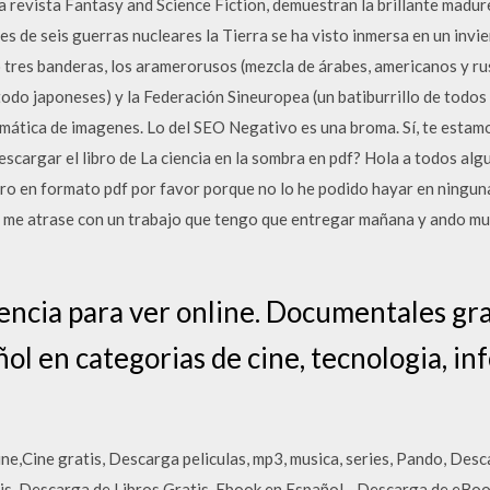
evista Fantasy and Science Fiction, demuestran la brillante madur
s de seis guerras nucleares la Tierra se ha visto inmersa en un invi
tres banderas, los aramerorusos (mezcla de árabes, americanos y rus
todo japoneses) y la Federación Sineuropea (un batiburrillo de todos
mática de imagenes. Lo del SEO Negativo es una broma. Sí, te est
scargar el libro de La ciencia en la sombra en pdf? Hola a todos alg
bro en formato pdf por favor porque no lo he podido hayar en ningun
o me atrase con un trabajo que tengo que entregar mañana y ando mu
ncia para ver online. Documentales grat
ol en categorias de cine, tecnologia, i
ne,Cine gratis, Descarga peliculas, mp3, musica, series, Pando, Descar
s. Descarga de Libros Gratis. Ebook en Español - Descarga de eBook