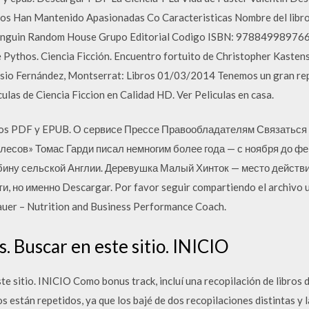
os Han Mantenido Apasionadas Co Caracteristicas Nombre del libro: 
: Penguin Random House Grupo Editorial Codigo ISBN: 978849989766
 Pythos. Ciencia Ficción. Encuentro fortuito de Christopher Kastensmi
sio Fernández, Montserrat: Libros 01/03/2014 Tenemos un gran repe
culas de Ciencia Ficcion en Calidad HD. Ver Peliculas en casa.
matos PDF y EPUB. О сервисе Прессе Правообладателям Связаться
есов» Томас Гарди писал немногим более года — с ноября до фе
бину сельской Англии. Деревушка Малый Хинток — место действия
и, но именно Descargar. Por favor seguir compartiendo el archivo u
uer – Nutrition and Business Performance Coach.
. Buscar en este sitio. INICIO
te sitio. INICIO Como bonus track, incluí una recopilación de libros 
s están repetidos, ya que los bajé de dos recopilaciones distintas y la