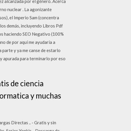
ez alcanzada por el género. Acerca
erno nuclear . La agonizante
os), el Imperio Sam (concentra
 los demás, incluyendo Libros Pdf
amos haciendo SEO Negativo (100%
uno de por aquí me ayudaría a
a parte y ya me canse de estarlo
y apurada para terminarlo por eso
is de ciencia
nformatica y muchas
gas Directas .. - Gratis y sin
s. Series Yonkis - Descarga de