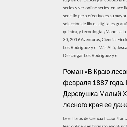
series y ver online series. enlace 
sencillo pero efectivo es su mayor
selección de libros digitales grat
química, y tecnología. ¡Manos a l
30, 2019 Aventuras, Ciencia-Ficci
Los Rodríguez y el Más Allá, desca
Descargar Los Rodríguez y el
Роман «В Краю лесов
февраля 1887 года. 
Деревушка Малый Хи
лесного края ее даж
Leer libros de Ciencia ficción/fan
leer online y en formato ebook pd