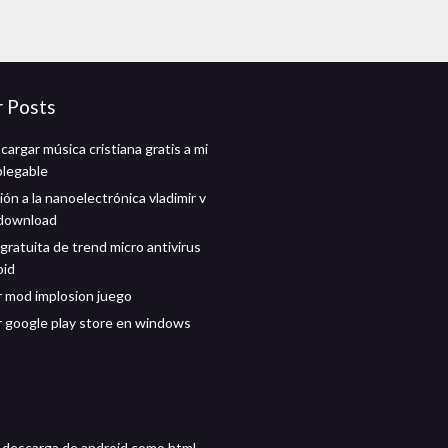
r Posts
argar música cristiana gratis a mi
plegable
ón a la nanoelectrónica vladimir v
 download
gratuita de trend micro antivirus
oid
 mod implosion juego
 google play store en windows
 descarga de android como html