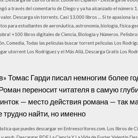
llegó a través del comentario de Diego y ya ha alcanzado el número 1. 
 valor. Descarga sin torrents. Casi 13.000 libros … Si te apasiona la 
uitos para estudiantes de aeronáutica, astronomía, biología, física g
a obra! +100 libros digitales de Ciencia, Biología y Números. Peli
ón, Comedia, Todas las películas buscar torrent peliculas Los Rodríg
gar utorrent Los Rodríguez y el Más Allá, Descarga Gratis Los Rodrí
» Томас Гарди писал немногим более го
Роман переносит читателя в самую глуби
нток — место действия романа — так ма
е трудно найти, но именно
tástica que puedes descargar en Entreescritores.com. Los libros de C
f y epub. Descargar PDF La Ciencia Y La Vida de Fuster Valentin De