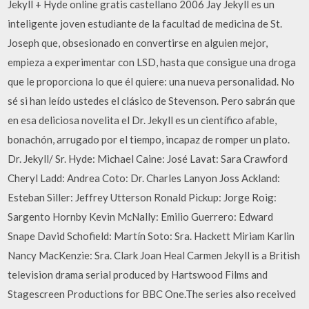
Jekyll + Hyde online gratis castellano 2006 Jay Jekyll es un
inteligente joven estudiante de la facultad de medicina de St.
Joseph que, obsesionado en convertirse en alguien mejor,
empieza a experimentar con LSD, hasta que consigue una droga
que le proporciona lo que él quiere: una nueva personalidad. No
sé si han leído ustedes el clásico de Stevenson. Pero sabrán que
en esa deliciosa novelita el Dr. Jekyll es un científico afable,
bonachón, arrugado por el tiempo, incapaz de romper un plato.
Dr. Jekyll/ Sr. Hyde: Michael Caine: José Lavat: Sara Crawford
Cheryl Ladd: Andrea Coto: Dr. Charles Lanyon Joss Ackland:
Esteban Siller: Jeffrey Utterson Ronald Pickup: Jorge Roig:
Sargento Hornby Kevin McNally: Emilio Guerrero: Edward
Snape David Schofield: Martín Soto: Sra. Hackett Miriam Karlin
Nancy MacKenzie: Sra. Clark Joan Heal Carmen Jekyll is a British
television drama serial produced by Hartswood Films and
Stagescreen Productions for BBC One.The series also received