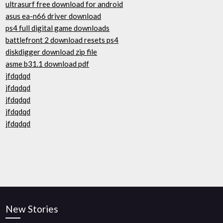
ultrasurf free download for android
asus ea-n66 driver download
ps4 full digital game downloads
battlefront 2 download resets ps4
diskdigger download zip file
asme b31.1 download pdf
jfdqdqd
jfdqdqd
jfdqdqd
jfdqdqd
jfdqdqd
New Stories