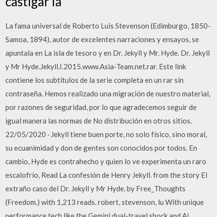
castigar la
La fama universal de Roberto Luis Stevenson (Edimburgo, 1850-
Samoa, 1894), autor de excelentes narraciones y ensayos, se
apuntala en La isla de tesoro y en Dr. Jekyll y Mr. Hyde. Dr. Jekyll
y Mr Hyde.Jekyll.I.2015.www.Asia-Team.net.rar. Este link
contiene los subtítulos de la serie completa en un rar sin
contraseña. Hemos realizado una migración de nuestro material,
por razones de seguridad, por lo que agradecemos seguir de
igual manera las normas de No distribución en otros sitios.
22/05/2020 · Jekyll tiene buen porte, no solo físico, sino moral,
su ecuanimidad y don de gentes son conocidos por todos. En
cambio, Hyde es contrahecho y quien lo ve experimenta un raro
escalofrío, Read La confesión de Henry Jekyll. from the story El
extraño caso del Dr. Jekyll y Mr Hyde. by Free_Thoughts
(Freedom.) with 1,213 reads. robert, stevenson, lu With unique
performance tech like the Gemini dual-travel shock and Ai