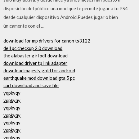
disposición del público una mod que te permite jugar a tu PS4
desde cualquier dispositivo Android.Puedes jugar o bien
únicamente con el …
download for mp drivers for canon ts3122
dell pc checkup 2.0 download
the alabaster girl pdf download
download driver tp link adapter
download majesty gold for android
earthquake mod download gta 5 pc
curl download and save file
yqpkyqy
yqpkyqy
yqpkyqy
yqpkyqy
yqpkyqy
yqpkyqy
yqpkyqy