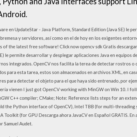
 Python and Java interfaces support Li
Android.
are en UpdateStar - Java Platform, Standard Edition (Java SE) le per
sobremesa y servidores, así como en el de hoy en los exigentes ent
 of the latest free software! Click now opencv sdk Gratis descarga
E) le permite desarrollar y desplegar aplicaciones Java en equipos 
rnos integrados. OpenCV nos facilita la terea de detectar rostros o
dos para esta tarea, estos son almacenados en archivos XML, en ca
es para detectar el objeto para el que haya sido entrenado, por ejempl
ibrería vienen I just got OpenCV working with MinGW on Win 10. I fol
MinGW C++ compiler; CMake; Note: Reference lists steps for an exten
ild the Python interface of OpenCV), Intel TBB (for multi-threading 
DA Toolkit (for GPU Descarga ahora JavaCV en Español GRATIS. En a
or Samuel Audet.