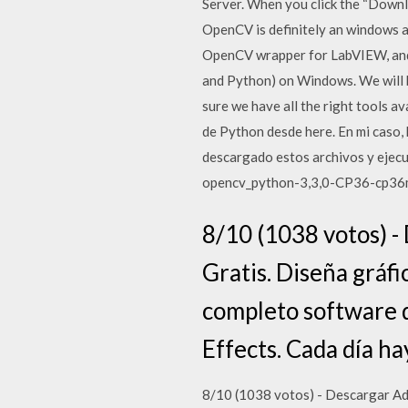
Server. When you click the “Downlo
OpenCV is definitely an windows
OpenCV wrapper for LabVIEW, and m
and Python) on Windows. We will b
sure we have all the right tools a
de Python desde here. En mi caso
descargado estos archivos y ejec
opencv_python-3,3,0-CP36-cp36
8/10 (1038 votos) -
Gratis. Diseña gráfi
completo software 
Effects. Cada día ha
8/10 (1038 votos) - Descargar Ado