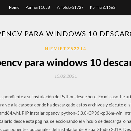
Home
Parmer11038
Yanofsky51727
Kollman11662
PENCV PARA WINDOWS 10 DESCAR
NIEMIETZ52314
encv para windows 10 desca
15.02.2021
pondiente a su instalación de Python desde here. En mi caso, he ut
e a la carpeta donde ha descargado estos archivos y ejecute el si
d64.whl. PIP instalar opencv_python-3,3,0-CP36-cp36m-win Intr
alarlo desde esta página, seleccionando el vínculo de descarga, o 
s componentes opcionales del instalador de Visual Studio 2019. Des