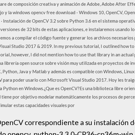
are de composición creativa y animación de Adobe, Adobe After Effe
ibujo y la windows opencv free download - Windows 10, OpenCV, Op
Instalación de OpenCV 3.2 sobre Python 3.6 en el sistema operativ
versiones de 32 bits de estas aplicaciones, e instalaremos usando lo
remos a compilar el código fuente y generar los archivos necesarios
sual Studio 2017 & 2019. In my previous tutorial, I outlined how to
ial, however, I did not mention how to use that library in an actual p
librería open source sobre visión muy utilizada en proyectos de in
 C, Python, Java y Matlab y además es compatible con Windows, Linux 
 para poder usarlo con Microsoft Visual Studio 2017. Hoy les trai
 Python en Windows.¿Que es OpenCV?Es una biblioteca libre orientad
cial tiene por objetivo modelar matemáticamente los procesos de perce
imular estas capacidades visuales por
OpenCV correspondiente a su instalación 
izado opencv_python-3,3,0-CP36-cp36m-win