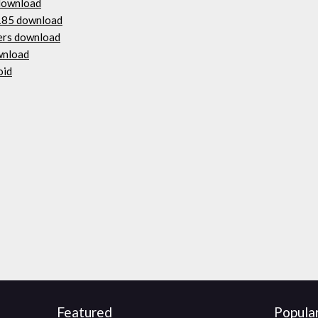
 download
2185 download
vers download
wnload
oid
Featured
Popula