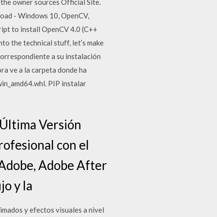
the owner sources Official Site.
load - Windows 10, OpenCV,
ipt to install OpenCV 4.0 (C++
 the technical stuff, let’s make
 correspondiente a su instalación
a ve a la carpeta donde ha
in_amd64.whl. PIP instalar
 Última Versión
rofesional con el
 Adobe, Adobe After
jo y la
mados y efectos visuales a nivel