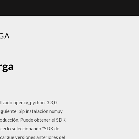
GA
rga
ilizado opencv_python-3,3,0-
guiente: pip instalación numpy
oducción. Puede obtener el SDK
hacerlo seleccionando “SDK de
cargue versiones anteriores del