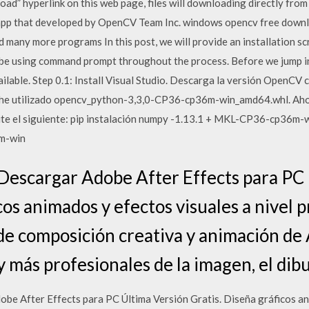
ad” hyperlink on this web page, files will downloading directly from 
 app that developed by OpenCV Team Inc. windows opencv free down
any more programs In this post, we will provide an installation scr
e using command prompt throughout the process. Before we jump into
vailable. Step 0.1: Install Visual Studio. Descarga la versión OpenCV
, he utilizado opencv_python-3,3,0-CP36-cp36m-win_amd64.whl. Ahor
ute el siguiente: pip instalación numpy -1.13.1 + MKL-CP36-cp36m-w
m-win
 Descargar Adobe After Effects para PC
cos animados y efectos visuales a nivel p
de composición creativa y animación de
y más profesionales de la imagen, el dibu
be After Effects para PC Última Versión Gratis. Diseña gráficos ani