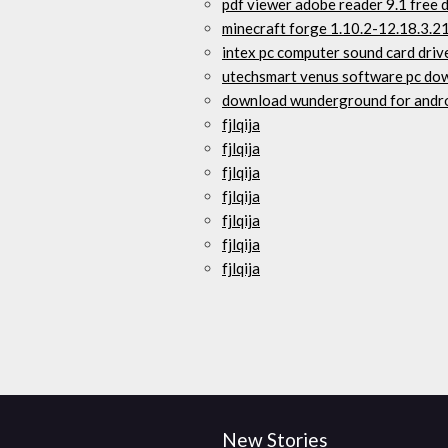
pdf viewer adobe reader 9.1 free
minecraft forge 1.10.2-12.18.3.
intex pc computer sound card dri
utechsmart venus software pc do
download wunderground for andr
fjlqija
fjlqija
fjlqija
fjlqija
fjlqija
fjlqija
fjlqija
New Stories