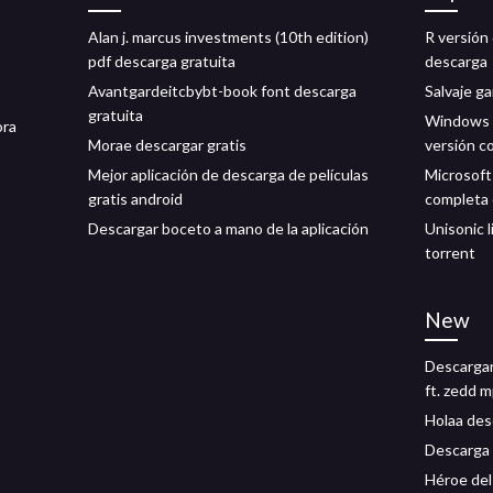
Alan j. marcus investments (10th edition)
R versión 
pdf descarga gratuita
descarga
Avantgardeitcbybt-book font descarga
Salvaje g
gratuita
Windows 1
ora
Morae descargar gratis
versión c
Mejor aplicación de descarga de películas
Microsoft 
gratis android
completa 
Descargar boceto a mano de la aplicación
Unisonic 
torrent
New
Descargar
ft. zedd 
Holaa des
Descarga 
Héroe del