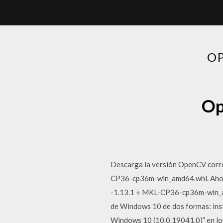
O
Op
Descarga la versión OpenCV corres
CP36-cp36m-win_amd64.whl. Ahora v
-1.13.1 + MKL-CP36-cp36m-win_am
de Windows 10 de dos formas: inst
Windows 10 (10.0.19041.0)” en lo