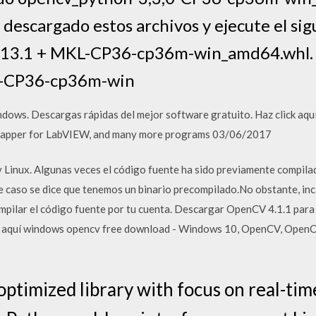
 descargado estos archivos y ejecute el sig
1.13.1 + MKL-CP36-cp36m-win_amd64.whl. P
0-CP36-cp36m-win
ows. Descargas rápidas del mejor software gratuito. Haz click aqu
apper for LabVIEW, and many more programs 03/06/2017
Linux. Algunas veces el código fuente ha sido previamente compila
ste caso se dice que tenemos un binario precompilado.No obstante, inc
compilar el código fuente por tu cuenta. Descargar OpenCV 4.1.1 pa
ick aquí windows opencv free download - Windows 10, OpenCV, Open
ptimized library with focus on real-time