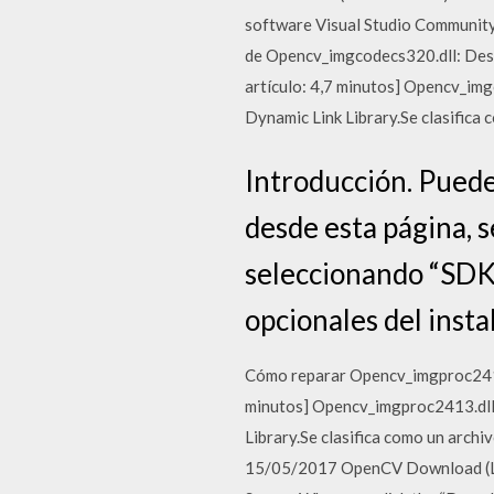
software Visual Studio Community, 
de Opencv_imgcodecs320.dll: Desc
artículo: 4,7 minutos] Opencv_img
Dynamic Link Library.Se clasifica
Introducción. Puede
desde esta página, s
seleccionando “SDK
opcionales del insta
Cómo reparar Opencv_imgproc2413.
minutos] Opencv_imgproc2413.dll 
Library.Se clasifica como un arch
15/05/2017 OpenCV Download (Late