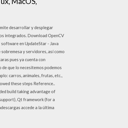
nux, MacOS,
mite desarrollar y desplegar
ornos integrados. Download OpenCV
r software en UpdateStar - Java
de sobremesa y servidores, así como
 caras pues ya cuenta con
so de que lo necesitemos podemos
o: carros, animales, frutas, etc.,
lowed these steps Reference..
ded build taking advantage of
support), Qt framework (for a
descargas accede a la última