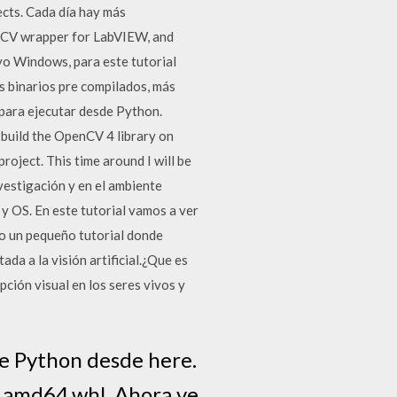
cts. Cada día hay más
enCV wrapper for LabVIEW, and
o Windows, para este tutorial
s binarios pre compilados, más
 para ejecutar desde Python.
 build the OpenCV 4 library on
roject. This time around I will be
vestigación y en el ambiente
y OS. En este tutorial vamos a ver
go un pequeño tutorial donde
a a la visión artificial.¿Que es
pción visual en los seres vivos y
de Python desde here.
_amd64.whl. Ahora ve