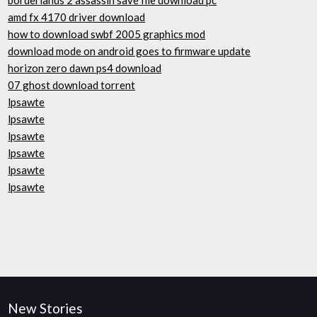
borderlands 2 assassin save file download pc
amd fx 4170 driver download
how to download swbf 2005 graphics mod
download mode on android goes to firmware update
horizon zero dawn ps4 download
07 ghost download torrent
lpsawte
lpsawte
lpsawte
lpsawte
lpsawte
lpsawte
New Stories