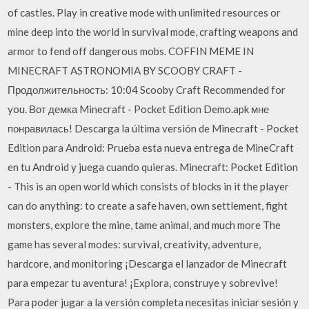
of castles. Play in creative mode with unlimited resources or
mine deep into the world in survival mode, crafting weapons and
armor to fend off dangerous mobs. COFFIN MEME IN
MINECRAFT ASTRONOMIA BY SCOOBY CRAFT -
Продолжительность: 10:04 Scooby Craft Recommended for
you. Вот демка Minecraft - Pocket Edition Demo.apk мне
понравилась! Descarga la última versión de Minecraft - Pocket
Edition para Android: Prueba esta nueva entrega de MineCraft
en tu Android y juega cuando quieras. Minecraft: Pocket Edition
- This is an open world which consists of blocks in it the player
can do anything: to create a safe haven, own settlement, fight
monsters, explore the mine, tame animal, and much more The
game has several modes: survival, creativity, adventure,
hardcore, and monitoring ¡Descarga el lanzador de Minecraft
para empezar tu aventura! ¡Explora, construye y sobrevive!
Para poder jugar a la versión completa necesitas iniciar sesión y