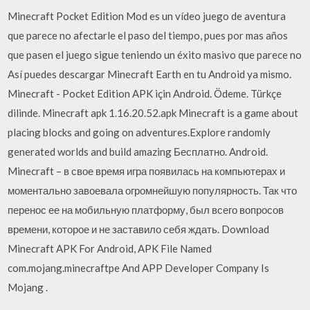
Minecraft Pocket Edition Mod es un vídeo juego de aventura
que parece no afectarle el paso del tiempo, pues por mas años
que pasen el juego sigue teniendo un éxito masivo que parece no
Así puedes descargar Minecraft Earth en tu Android ya mismo.
Minecraft - Pocket Edition APK için Android. Ödeme. Türkçe
dilinde. Minecraft apk 1.16.20.52.apk Minecraft is a game about
placing blocks and going on adventures.Explore randomly
generated worlds and build amazing Бесплатно. Android.
Minecraft – в свое время игра появилась на компьютерах и
моментально завоевала огромнейшую популярность. Так что
перенос ее на мобильную платформу, был всего вопросов
времени, которое и не заставило себя ждать. Download
Minecraft APK For Android, APK File Named
com.mojang.minecraftpe And APP Developer Company Is
Mojang .