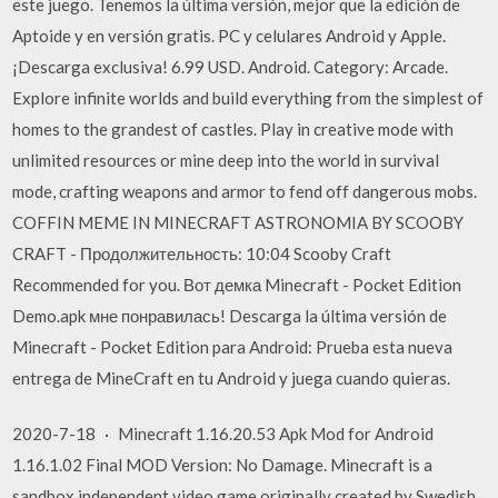
este juego. Tenemos la última versión, mejor que la edición de
Aptoide y en versión gratis. PC y celulares Android y Apple.
¡Descarga exclusiva! 6.99 USD. Android. Category: Arcade.
Explore infinite worlds and build everything from the simplest of
homes to the grandest of castles. Play in creative mode with
unlimited resources or mine deep into the world in survival
mode, crafting weapons and armor to fend off dangerous mobs.
COFFIN MEME IN MINECRAFT ASTRONOMIA BY SCOOBY
CRAFT - Продолжительность: 10:04 Scooby Craft
Recommended for you. Вот демка Minecraft - Pocket Edition
Demo.apk мне понравилась! Descarga la última versión de
Minecraft - Pocket Edition para Android: Prueba esta nueva
entrega de MineCraft en tu Android y juega cuando quieras.
2020-7-18 · Minecraft 1.16.20.53 Apk Mod for Android
1.16.1.02 Final MOD Version: No Damage. Minecraft is a
sandbox independent video game originally created by Swedish