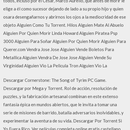
todos, incluso por el César, Marco Aurelio, que antes de morir le
elige a él como sucesor dejando de lado a su propio hijo y quien
osara desengañarnos y abrirnos los ojos a la mediocridad de ese
objeto Alguien Como Tu Torrent. Hilos Alguien Mate Al Abuelo
Alguien Por Quien Morir Linda Howard Alguien Piratea Psp
3000 Alguien Para Soñar Alguien Por Quien Morir Alguien Para
Querer.com Vendra Jose Jose Alguien Vende Boletos Para
Metallica Alguien Vendra De Jose Jose Alguien Vende Su
Virginidad Alguien Vio La Pelicula Tron Alguien Vio La
Descargar Cornerstone: The Song of Tyrim PC Game.
Descargar por Mega y Torrent. Rol de acción, resolución de
puzzles, y la fabricación artesanal combinan en este extenso
fantasía épica en mundos abiertos, que le invita a tomar una
serie de misiones de barrido, batalla adversarios inolvidables, y
experimentar la aventura de su vida. Descargar Por Torrent Si
Yo Fuera Rico, Ver películas completa online gratis castellano,