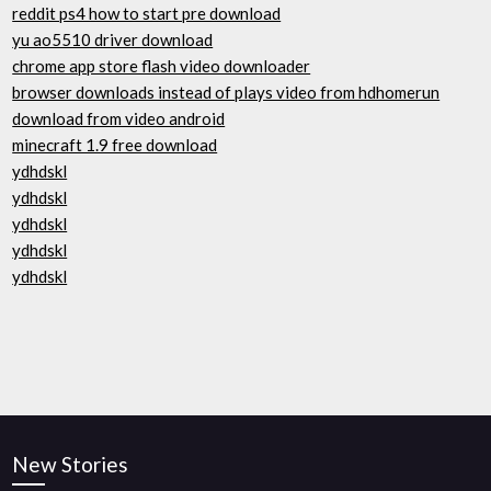
reddit ps4 how to start pre download
yu ao5510 driver download
chrome app store flash video downloader
browser downloads instead of plays video from hdhomerun
download from video android
minecraft 1.9 free download
ydhdskl
ydhdskl
ydhdskl
ydhdskl
ydhdskl
New Stories