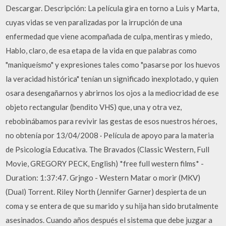
Descargar. Descripción: La película gira en torno a Luis y Marta,
cuyas vidas se ven paralizadas por la irrupción de una
enfermedad que viene acompañada de culpa, mentiras y miedo,
Hablo, claro, de esa etapa de la vida en que palabras como
"maniqueísmo" y expresiones tales como "pasarse por los huevos
la veracidad histórica" tenían un significado inexplotado, y quien
osara desengañarnos y abrirnos los ojos a la mediocridad de ese
objeto rectangular (bendito VHS) que, una y otra vez,
rebobinábamos para revivir las gestas de esos nuestros héroes,
no obtenía por 13/04/2008 · Película de apoyo para la materia
de Psicología Educativa. The Bravados (Classic Western, Full
Movie, GREGORY PECK, English) *free full western films* -
Duration: 1:37:47. Grjngo - Western Matar o morir (MKV)
(Dual) Torrent. Riley North (Jennifer Garner) despierta de un
coma y se entera de que su marido y su hija han sido brutalmente
asesinados. Cuando años después el sistema que debe juzgar a