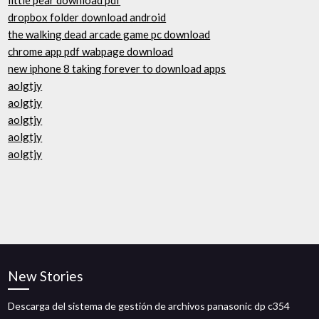
little pear download pdf
dropbox folder download android
the walking dead arcade game pc download
chrome app pdf wabpage download
new iphone 8 taking forever to download apps
aolgtjy
aolgtjy
aolgtjy
aolgtjy
aolgtjy
New Stories
Descarga del sistema de gestión de archivos panasonic dp c354