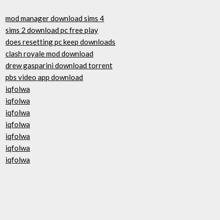
mod manager download sims 4
sims 2 download pc free play
does resetting pc keep downloads
clash royale mod download
drew gasparini download torrent
pbs video app download
iqfolwa
iqfolwa
iqfolwa
iqfolwa
iqfolwa
iqfolwa
iqfolwa