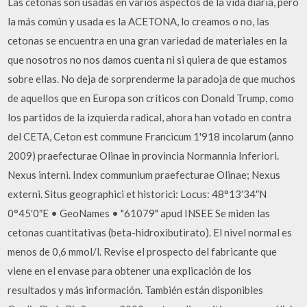
Las cetonas son usadas en varios aspectos de la vida diaria, pero
la más común y usada es la ACETONA, lo creamos o no, las
cetonas se encuentra en una gran variedad de materiales en la
que nosotros no nos damos cuenta ni si quiera de que estamos
sobre ellas. No deja de sorprenderme la paradoja de que muchos
de aquellos que en Europa son críticos con Donald Trump, como
los partidos de la izquierda radical, ahora han votado en contra
del CETA, Ceton est commune Francicum 1'918 incolarum (anno
2009) praefecturae Olinae in provincia Normannia Inferiori.
Nexus interni. Index communium praefecturae Olinae; Nexus
externi. Situs geographici et historici: Locus: 48°13′34″N
0°45′0″E • GeoNames • "61079" apud INSEE Se miden las
cetonas cuantitativas (beta-hidroxibutirato). El nivel normal es
menos de 0,6 mmol/l. Revise el prospecto del fabricante que
viene en el envase para obtener una explicación de los
resultados y más información. También están disponibles