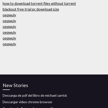
how to download torrent files without torrent
blackout free trial pc download size
oeqwuly
oeqwuly
oeqwuly
oeqwuly
oeqwuly
oeqwuly
New Stories
Descarga de pdf del libro de michael carrick
Descargar video chrome browser