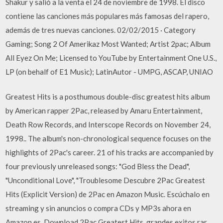
Shakur y salió a la venta el 24 de noviembre de 1998. El disco
contiene las canciones más populares más famosas del rapero,
además de tres nuevas canciones. 02/02/2015 · Category
Gaming; Song 2 Of Amerikaz Most Wanted; Artist 2pac; Album
All Eyez On Me; Licensed to YouTube by Entertainment One U.S.,
LP (on behalf of E1 Music); LatinAutor - UMPG, ASCAP, UNIAO
Greatest Hits is a posthumous double-disc greatest hits album
by American rapper 2Pac, released by Amaru Entertainment,
Death Row Records, and Interscope Records on November 24,
1998.. The album's non-chronological sequence focuses on the
highlights of 2Pac's career. 21 of his tracks are accompanied by
four previously unreleased songs: "God Bless the Dead",
"Unconditional Love", "Troublesome Descubre 2Pac Greatest
Hits (Explicit Version) de 2Pac en Amazon Music. Escúchalo en
streaming y sin anuncios o compra CDs y MP3s ahora en
Amazon.es. Download 2Pac Greatest Hits, grandes exitos rar