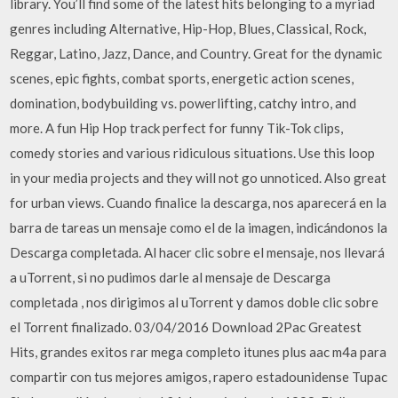
library. You’ll find some of the latest hits belonging to a myriad
genres including Alternative, Hip-Hop, Blues, Classical, Rock,
Reggar, Latino, Jazz, Dance, and Country. Great for the dynamic
scenes, epic fights, combat sports, energetic action scenes,
domination, bodybuilding vs. powerlifting, catchy intro, and
more. A fun Hip Hop track perfect for funny Tik-Tok clips,
comedy stories and various ridiculous situations. Use this loop
in your media projects and they will not go unnoticed. Also great
for urban views. Cuando finalice la descarga, nos aparecerá en la
barra de tareas un mensaje como el de la imagen, indicándonos la
Descarga completada. Al hacer clic sobre el mensaje, nos llevará
a uTorrent, si no pudimos darle al mensaje de Descarga
completada , nos dirigimos al uTorrent y damos doble clic sobre
el Torrent finalizado. 03/04/2016 Download 2Pac Greatest
Hits, grandes exitos rar mega completo itunes plus aac m4a para
compartir con tus mejores amigos, rapero estadounidense Tupac