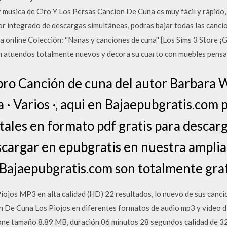
sica de Ciro Y Los Persas Cancion De Cuna es muy fácil y rápido, 
otor integrado de descargas simultáneas, podras bajar todas las can
online Colección: ''Nanas y canciones de cuna'' {Los Sims 3 Store ¡Gr
on atuendos totalmente nuevos y decora su cuarto con muebles pensa
Libro Canción de cuna del autor Barbara 
 · Varios ·, aqui en Bajaepubgratis.com
tales en formato pdf gratis para descar
argar en epubgratis en nuestra amplia 
 Bajaepubgratis.com son totalmente grat
ojos MP3 en alta calidad (HD) 22 resultados, lo nuevo de sus canci
n De Cuna Los Piojos en diferentes formatos de audio mp3 y video d
ne tamaño 8.89 MB, duración 06 minutos 28 segundos calidad de 3