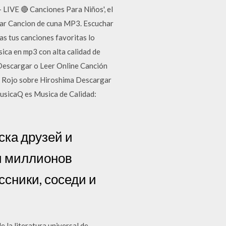
 LIVE 🔴 Canciones Para Niños', el
rgar Cancion de cuna MP3. Escuchar
s tus canciones favoritas lo
ica en mp3 con alta calidad de
Descargar o Leer Online Canción
ol Rojo sobre Hiroshima Descargar
MusicaQ es Musica de Calidad:
ска друзей и
и миллионов
ссники, соседи и
 la literatura universal de