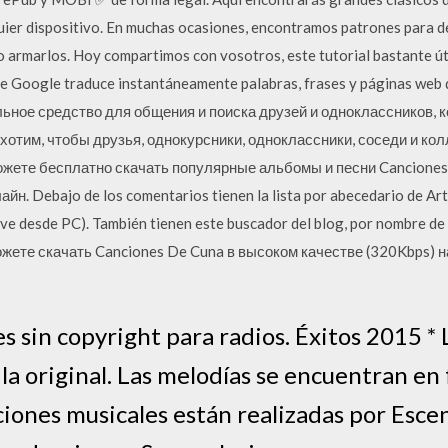
quier dispositivo. En muchas ocasiones, encontramos patrones para d
 armarlos. Hoy compartimos con vosotros, este tutorial bastante út
 de Google traduce instantáneamente palabras, frases y páginas web 
альное средство для общения и поиска друзей и одноклассников,
отим, чтобы друзья, однокурсники, одноклассники, соседи и кол
можете бесплатно скачать популярные альбомы и песни Cancione
. Debajo de los comentarios tienen la lista por abecedario de Artis
 ve desde PC). También tienen este buscador del blog, por nombre de
ожете скачать Canciones De Cuna в высоком качестве (320Kbps) н
s sin copyright para radios. Éxitos 2015 * 
 la original. Las melodías se encuentran en
iones musicales están realizadas por Escen