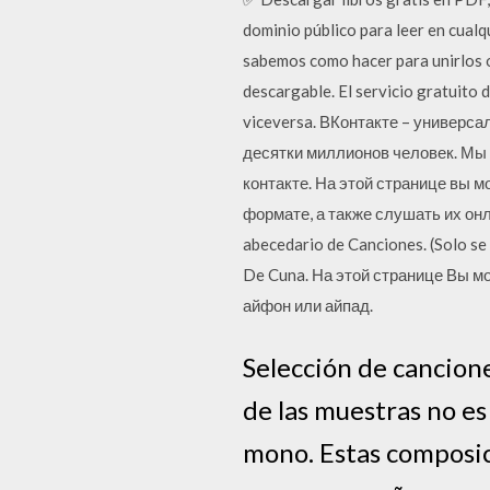
dominio público para leer en cual
sabemos como hacer para unirlos o
descargable. El servicio gratuito
viceversa. ВКонтакте – универс
десятки миллионов человек. Мы х
контакте. На этой странице вы 
формате, а также слушать их онлайн
abecedario de Canciones. (Solo se
De Cuna. На этой странице Вы м
айфон или айпад.
Selección de cancione
de las muestras no es
mono. Estas composic