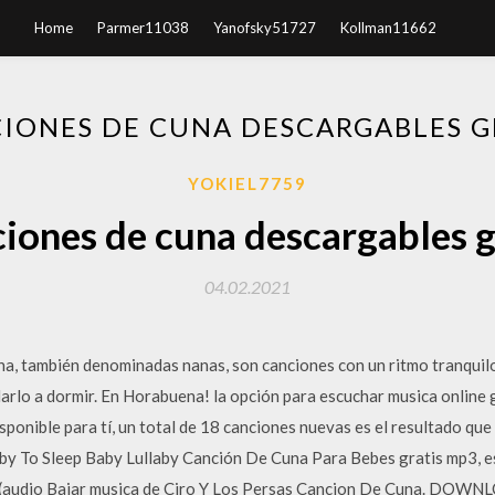
Home
Parmer11038
Yanofsky51727
Kollman11662
IONES DE CUNA DESCARGABLES G
YOKIEL7759
iones de cuna descargables g
04.02.2021
, también denominadas nanas, son canciones con un ritmo tranquilo, 
darlo a dormir. En Horabuena! la opción para escuchar musica online
sponible para tí, un total de 18 canciones nuevas es el resultado que
aby To Sleep Baby Lullaby Canción De Cuna Para Bebes gratis mp3, e
ps (audio Bajar musica de Ciro Y Los Persas Cancion De Cuna. DOW