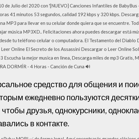
 10 de Julio del 2020 con '[NUEVO] Canciones Infantiles de BabyBus -
 horas 41 minutos 53 segundos, calidad 192 kbps y 320 kbps. Desca
a MP3 para llevar en su celular donde quiera que se encuentre. Toda
ajar música MP3XD.. Felicitaciones ahora puedes descargar está mús
esde tu teléfono celular o computadora. El Testamento del Diablo 
Leer Online El Secreto de los Assassini Descargar o Leer Online S
3 Escucha la mejor musica en linea, Descarga miles de mp3 Gratis, 
RA DORMÍR - 4 Horas - Canción de Cuna 🔊
рсальное средство для общения и пои
оторым ежедневно пользуются десятк
 чтобы друзья, однокурсники, однокла
авались в контакте.
 ePub y MOBI ✅ de forma legal. Aquí encontrarás grandes clásicos de