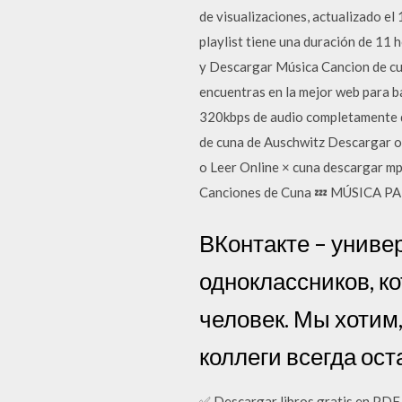
de visualizaciones, actualizado el
playlist tiene una duración de 11
y Descargar Música Cancion de cun
encuentras en la mejor web para b
320kbps de audio completamente d
de cuna de Auschwitz Descargar o 
o Leer Online × cuna descargar mp
Canciones de Cuna 💤 MÚSICA PA
ВКонтакте – униве
одноклассников, к
человек. Мы хотим,
коллеги всегда ост
✅ Descargar libros gratis en PDF,