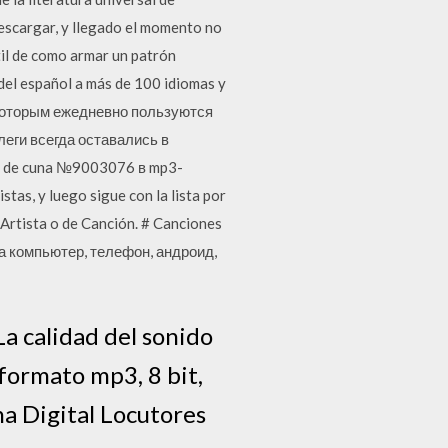
escargar, y llegado el momento no
il de como armar un patrón
del español a más de 100 idiomas y
 которым ежедневно пользуются
леги всегда оставались в
s de cuna №9003076 в mp3-
tas, y luego sigue con la lista por
 Artista o de Canción. # Canciones
а компьютер, телефон, андроид,
La calidad del sonido
 formato mp3, 8 bit,
a Digital Locutores