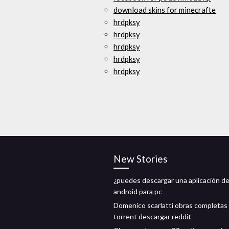
download skins for minecrafte
hrdpksy
hrdpksy
hrdpksy
hrdpksy
hrdpksy
New Stories
¿puedes descargar una aplicación d
android para pc_
Domenico scarlatti obras completas
torrent descargar reddit