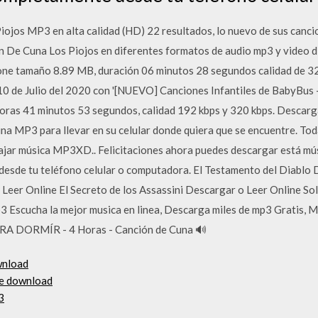
ojos MP3 en alta calidad (HD) 22 resultados, lo nuevo de sus canci
n De Cuna Los Piojos en diferentes formatos de audio mp3 y video d
ne tamaño 8.89 MB, duración 06 minutos 28 segundos calidad de 3
 10 de Julio del 2020 con '[NUEVO] Canciones Infantiles de BabyBus -
 horas 41 minutos 53 segundos, calidad 192 kbps y 320 kbps. Desca
a MP3 para llevar en su celular donde quiera que se encuentre. Toda
ajar música MP3XD.. Felicitaciones ahora puedes descargar está mús
esde tu teléfono celular o computadora. El Testamento del Diablo 
Leer Online El Secreto de los Assassini Descargar o Leer Online S
3 Escucha la mejor musica en linea, Descarga miles de mp3 Gratis, 
RA DORMÍR - 4 Horas - Canción de Cuna 🔊
wnload
ee download
3