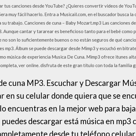
 tus canciones desde YouTube? ¿Quieres convertir videos de YouTu
Sera muy fácil hacerlo. Entra a Musicail.com, en el buscador busca la
a su trabajo. Canciones de cuna – Baby Mozart.mp3 Las canciones d
. Aunque cantar y tararear es beneficioso tanto para el bebé como p
e no son lo suficientemente buenos o no están seguros de qué canci
s mp3. Álbum se puede descargar desde Mimp3 y escuchó en bitrate
imo música de experiencia Musica De Cuna. Mimp3 ofrece itunes alta 
mpleta, ver online. disfruta de este gran título con toda la familia g
de cuna MP3. Escuchar y Descargar Mús
r en su celular donde quiera que se enc
 lo encuentras en la mejor web para ba
a puedes descargar está música en mp3 c
ompletamente desde tu teléfono celular