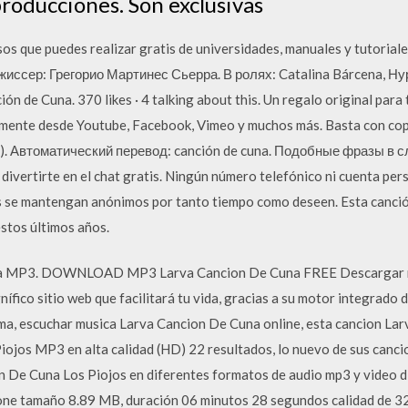
roducciones. Son exclusivas
s que puedes realizar gratis de universidades, manuales y tutoriales
жиссер: Грегорио Мартинес Сьерра. В ролях: Catalina Bárcena, Ну
 de Cuna. 370 likes · 4 talking about this. Un regalo original para
mente desde Youtube, Facebook, Vimeo y muchos más. Basta con copi
una). Автоматический перевод: canción de cuna. Подобные фразы в 
 divertirte en el chat gratis. Ningún número telefónico ni cuenta per
s se mantengan anónimos por tanto tiempo como deseen. Esta canció
estos últimos años.
na MP3. DOWNLOAD MP3 Larva Cancion De Cuna FREE Descargar m
gnífico sitio web que facilitará tu vida, gracias a su motor integrado
ma, escuchar musica Larva Cancion De Cuna online, esta cancion La
ojos MP3 en alta calidad (HD) 22 resultados, lo nuevo de sus canci
n De Cuna Los Piojos en diferentes formatos de audio mp3 y video d
ne tamaño 8.89 MB, duración 06 minutos 28 segundos calidad de 32