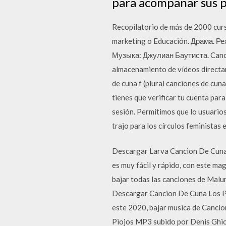
para acompañar sus p
Recopilatorio de más de 2000 curso
marketing o Educación. Драма. Ре
Музыка: Джулиан Баутиста. Canción
almacenamiento de vídeos directa
de cuna f (plural canciones de c
tienes que verificar tu cuenta para
sesión. Permitimos que lo usuario
trajo para los círculos feministas 
Descargar Larva Cancion De Cu
es muy fácil y rápido, con este ma
bajar todas las canciones de Malu
Descargar Cancion De Cuna Los Pi
este 2020, bajar musica de Cancio
Piojos MP3 subido por Denis Ghio