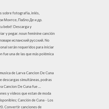
 sobre fotografía, inlés,
ри Монтсе, Пабло Де и др.
 tu bebé! Descarga y
ar y pegar. noun feminine canción
словаре испанский русский. No
sonal serán requeridos para iniciar
n fue una de las que más polémica
usica de Larva Cancion De Cuna
 de descargas simultáneas, podras
rva Cancion De Cuna fue …
ones y videos que estan de moda
isponibles; Canción de Cuna - Los
0. Convertir canciones de