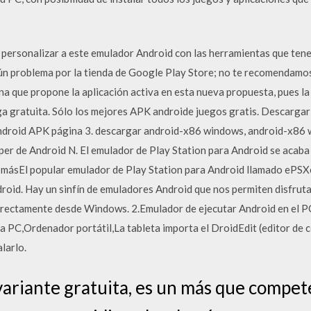
ersonalizar a este emulador Android con las herramientas que tenem
n problema por la tienda de Google Play Store; no te recomendamos
hina que propone la aplicación activa en esta nueva propuesta, pues 
a gratuita. Sólo los mejores APK androide juegos gratis. Descargar
Android APK página 3. descargar android-x86 windows, android-x86
er de Android N. El emulador de Play Station para Android se acaba
y másEl popular emulador de Play Station para Android llamado ePS
oid. Hay un sinfín de emuladores Android que nos permiten disfrutar
directamente desde Windows. 2.Emulador de ejecutar Android en el PC
a PC,Ordenador portátil,La tableta importa el DroidEdit (editor de 
larlo.
variante gratuita, es un más que compe