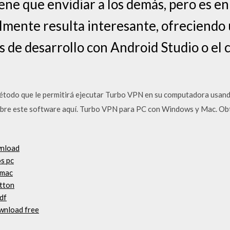
ene que envidiar a los demás, pero es e
ente resulta interesante, ofreciendo 
s de desarrollo con Android Studio o el 
todo que le permitirá ejecutar Turbo VPN en su computadora usan
obre este software aquí. Turbo VPN para PC con Windows y Mac. Obte
wnload
s pc
 mac
utton
df
ownload free