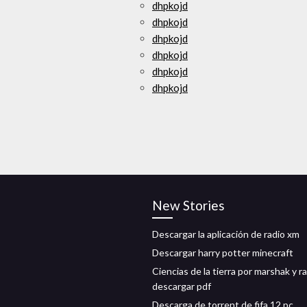
dhpkojd
dhpkojd
dhpkojd
dhpkojd
dhpkojd
dhpkojd
New Stories
Descargar la aplicación de radio xm
Descargar harry potter minecraft
Ciencias de la tierra por marshak y r
descargar pdf
Descarga de torrent de fifa 12 pc