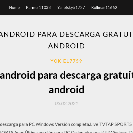
Home
Parmer11038
Yanofsky51727
Kollman11662
ANDROID PARA DESCARGA GRATUIT
ANDROID
YOKIEL7759
android para descarga gratuit
android
03.02.2021
descarga para PC Windows Versión completa.Live TVTAP SPORTS 
ORTS Apps Última versión para PC,Ordenador portátil,Windows.TV