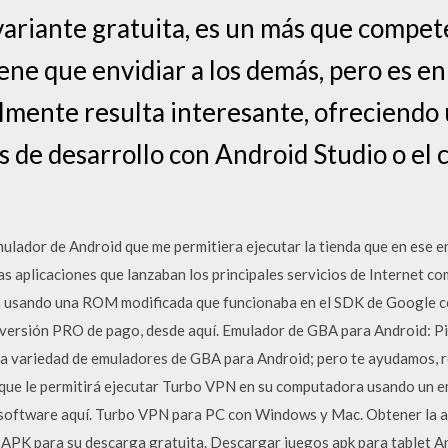
variante gratuita, es un más que compe
ene que envidiar a los demás, pero es e
ente resulta interesante, ofreciendo 
s de desarrollo con Android Studio o el 
ulador de Android que me permitiera ejecutar la tienda que en ese 
as aplicaciones que lanzaban los principales servicios de Internet com
era usando una ROM modificada que funcionaba en el SDK de Google c
la versión PRO de pago, desde aquí. Emulador de GBA para Android: 
a variedad de emuladores de GBA para Android; pero te ayudamos, r
que le permitirá ejecutar Turbo VPN en su computadora usando un 
 software aquí. Turbo VPN para PC con Windows y Mac. Obtener la ap
APK para su descarga gratuita. Descargar juegos apk para tablet A