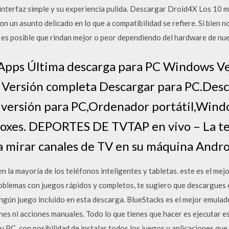
u interfaz simple y su experiencia pulida. Descargar Droid4X Los 10
 un asunto delicado en lo que a compatibilidad se refiere. Si bien 
, es posible que rindan mejor o peor dependiendo del hardware de nu
pps Última descarga para PC Windows Ve
ersión completa Descargar para PC.Desc
versión para PC,Ordenador portátil,Win
Boxes. DEPORTES DE TVTAP en vivo – La te
a mirar canales de TV en su máquina Andro
 la mayoría de los teléfonos inteligentes y tabletas. este es el mej
problemas con juegos rápidos y completos, te sugiero que descargues 
ingún juego incluido en esta descarga. BlueStacks es el mejor emulad
nes ni acciones manuales. Todo lo que tienes que hacer es ejecutar 
tu PC, con posibilidad de instalar todos los juegos y aplicaciones qu