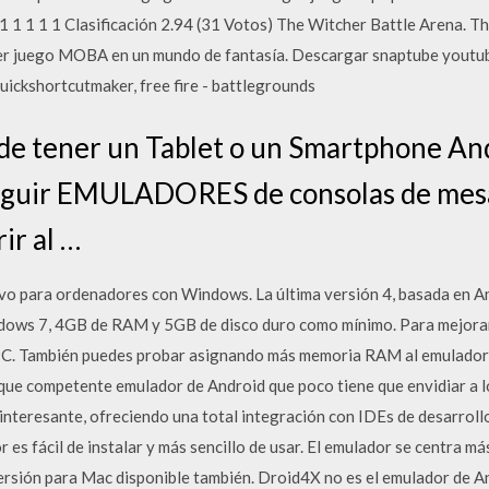
 1 1 1 Clasificación 2.94 (31 Votos) The Witcher Battle Arena. Th
ender juego MOBA en un mundo de fantasía. Descargar snaptube yout
ickshortcutmaker, free fire - battlegrounds
 de tener un Tablet o un Smartphone And
seguir EMULADORES de consolas de mesa
rir al …
vo para ordenadores con Windows. La última versión 4, basada en An
ndows 7, 4GB de RAM y 5GB de disco duro como mínimo. Para mejorar
u PC. También puedes probar asignando más memoria RAM al emulador
s que competente emulador de Android que poco tiene que envidiar a 
nteresante, ofreciendo una total integración con IDEs de desarrollo
 es fácil de instalar y más sencillo de usar. El emulador se centra má
ersión para Mac disponible también. Droid4X no es el emulador de An