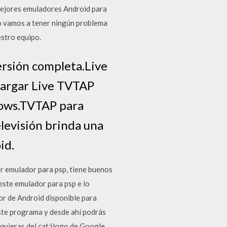
 mejores emuladores Android para
no vamos a tener ningún problema
estro equipo.
rsión completa.Live
argar Live TVTAP
dows.TVTAP para
levisión brinda una
id.
or emulador para psp, tiene buenos
este emulador para psp e lo
or de Android disponible para
este programa y desde ahí podrás
e quieras del catálogo de Google