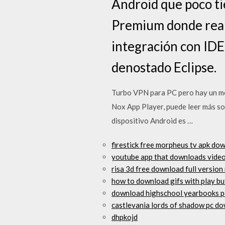
Android que poco ti
Premium donde realm
integración con IDE
denostado Eclipse.
Turbo VPN para PC pero hay un mé
Nox App Player, puede leer más s
dispositivo Android es …
firestick free morpheus tv apk do
youtube app that downloads video
risa 3d free download full version
how to download gifs with play b
download highschool yearbooks p
castlevania lords of shadow pc d
dhpkojd