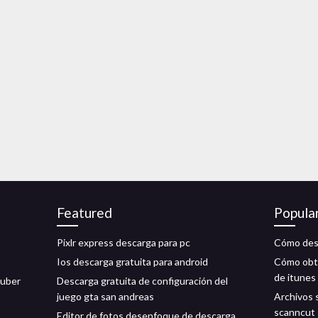
Featured
Popula
Pixlr express descarga para pc
Cómo desc
Ios descarga gratuita para android
Cómo obte
de itunes
auber
Descarga gratuita de configuración del
juego gta san andreas
Archivos 
scanncut
Editor de fotos desenfoque de descarga