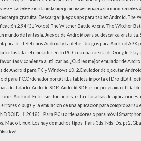
 – La televisión brinda una gran experiencia para mirar canales d
descarga gratuita. Descargar juegos apk para tablet Android. The W
cación 2.94 (31 Votos) The Witcher Battle Arena. The Witcher Battl
n mundo de fantasía. Juegos de Android para su descarga gratuita.
pk para los teléfonos Android y tabletas. Juegos para Android APK p
lador.Instalar el emulador en tu PC.Crea una cuenta de Google Play 
 favoritas y comienza a utilizarlas. ¿Cuál es mejor emulador de An
es de Android para PC y Windows 10. 2.Emulador de ejecutar Android
roid para PC,Ordenador portátil,La tableta importa el DroidEdit (edi
para instalarlo. Android SDK. Android SDK es un programa oficial d
ciones Android. Entre sus funciones, está el análisis de aplicaciones
 errores o bugs y la emulación de una aplicación para comprobar su e
DROID 【 2018】 Para PC u ordenadores o para móvil Smartphone
, Mac o Linux. Los hay de muchos tipos: Para 3ds, Nds, Ds, ps2, G
úbrelos!