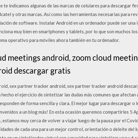
te te indicamos algunas de las marcas de celulares para descargar f
catel y otras marcas. Así como las herramientas necesarias para revi
alación de software. Instalar Android en un ordenador puede ser una 
nciona muy bien en smartphones y tablets, por lo que son muchos los
ema operativo para móviles ahora también en tu ordenador.
ud meetings android, zoom cloud meetin
oid descargar gratis
roid, sex partner tracker android, sex partner tracker android desc
 hecho el ejercicio de sintetizar las dudas más comunes que afectan
esponden de forma sencilla y clara, El mejor lugar para descargar o le
ienvenidos a un blog más! En esta ocasión queremos compartirles 5 
, estamos muy cerca de volver a viajar luego de la pausa por el Covi
idades de cada una para un mejor control, orientación o deleite del 
ste en un sintetizador virtual con capacidad para sintetizar voz y 