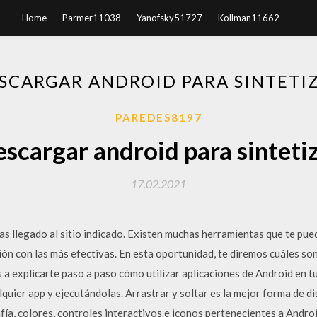
Home
Parmer11038
Yanofsky51727
Kollman11662
SCARGAR ANDROID PARA SINTETI
PAREDES8197
scargar android para sinteti
17.02.2021
has llegado al sitio indicado. Existen muchas herramientas que te pue
n con las más efectivas. En esta oportunidad, te diremos cuáles son
 a explicarte paso a paso cómo utilizar aplicaciones de Android en t
quier app y ejecutándolas. Arrastrar y soltar es la mejor forma de d
afía, colores, controles interactivos e iconos pertenecientes a Andro