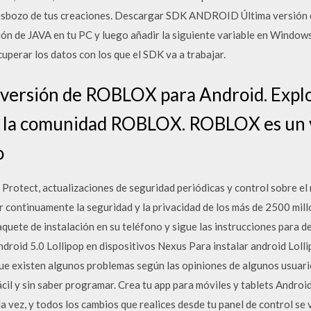
el esbozo de tus creaciones. Descargar SDK ANDROID Última versión
sión de JAVA en tu PC y luego añadir la siguiente variable en Window
uperar los datos con los que el SDK va a trabajar.
 versión de ROBLOX para Android. Explo
a la comunidad ROBLOX. ROBLOX es un 
o
 Protect, actualizaciones de seguridad periódicas y control sobre e
r continuamente la seguridad y la privacidad de los más de 2500 mil
paquete de instalación en su teléfono y sigue las instrucciones para d
droid 5.0 Lollipop en dispositivos Nexus Para instalar android Lollip
que existen algunos problemas según las opiniones de algunos usuari
cil y sin saber programar. Crea tu app para móviles y tablets Androi
a vez, y todos los cambios que realices desde tu panel de control se