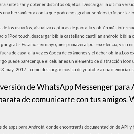
ara sintetizar y obtener distintos objetos. Descargar la última vers
 es una herramienta con la que podremos grabar sonidos (o importarl
 de los usuarios, visualiza capturas de pantalla y obtén más inform
d o iPod touch. descargar biblia castellano castilian android, biblia c
argar gratis Estamos en mayo, mes primaveral por excelencia, y sin 
fuera de casa, a la vez es época de exámenes y el deber obliga.Los ex
rgo puede parecer que el celular es un elemento de distracción (con u
 13-may-2017 - como descargar musica de youtube a una memoria us
a versión de WhatsApp Messenger para 
 barata de comunicarte con tus amigos. 
ores de apps para Android, donde encontrarás documentación de API y