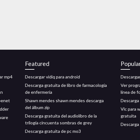
Featured
Popula
gar mp4
Descargar vidiq para android
Descargar
Descarga gratuita de libro de farmacología
Ver progr
ón
de enfermería
línea de f
 benet
Shawn mendes shawn mendes descarga
Descarga
del álbum zip
adder
Vlc para 
Descarga gratuita del audiolibro de la
gratuita
ware
trilogía cincuenta sombras de grey
Descarga 
Descarga gratuita de pc mo3