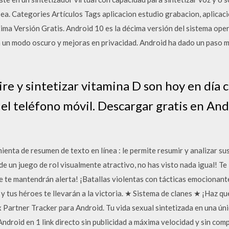
ea. Categories Artículos Tags aplicacion estudio grabacion, aplicac
ma Versión Gratis. Android 10 es la décima versión del sistema oper
 un modo oscuro y mejoras en privacidad. Android ha dado un paso 
 aire y sintetizar vitamina D son hoy en dí
el teléfono móvil. Descargar gratis en Andr
nta de resumen de texto en línea : le permite resumir y analizar su
e un juego de rol visualmente atractivo, no has visto nada igual! T
e te mantendrán alerta! ¡Batallas violentas con tácticas emocionant
y tus héroes te llevarán a la victoria. ★ Sistema de clanes ★ ¡Haz qu
 Partner Tracker para Android. Tu vida sexual sintetizada en una ún
Android en 1 link directo sin publicidad a máxima velocidad y sin co