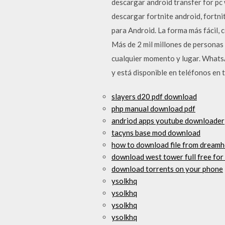
descargar android transfer for pc
descargar fortnite android, fortn
para Android. La forma más fácil
Más de 2 mil millones de personas
cualquier momento y lugar. WhatsA
y está disponible en teléfonos en 
slayers d20 pdf download
php manual download pdf
andriod apps youtube downloader
tacyns base mod download
how to download file from dreamh
download west tower full free for
download torrents on your phone
ysolkhq
ysolkhq
ysolkhq
ysolkhq