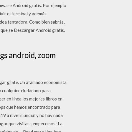
irmware Android gratis. Por ejemplo
vir el terminal y además
idea tentadora. Como bien sabrás,
 que se Descargar Android gratis.
gs android, zoom
argar gratis Un afamado economista
 a cualquier ciudadano para
er en línea los mejores libros en
Apps que hemos encontrado para
d19 a nivel mundial y no hay nada
lugar que visitas, ¡empecemos! La
6 sonidos de … Read more Una App